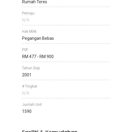
Rumah Teres
Pemaju
N/A
Hak Milik
Pegangan Bebas
PSF
RM 477 - RM 900
Tahun Siap
2001
# Tingkat
N/A
Jumlah Unit
1590