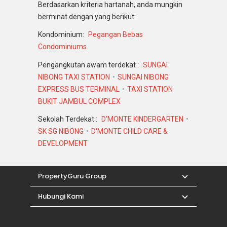
Berdasarkan kriteria hartanah, anda mungkin
berminat dengan yang berikut:
Kondominium:
Pegangan Bebas
Condominiums
Pengangkutan awam terdekat :
SUNGAI
NIBONG TAXI STATION
SUNGAI NIBONG
EXPRESS BUS TERMINAL
TAXI STATION
BUKIT JAMBUL COMPLEX
Sekolah Terdekat :
D'MONTE KINDERGARTEN
SK SG NIBONG
D'MONTE CHILD CARE &
DEVELOPMENT
PropertyGuru Group
Hubungi Kami