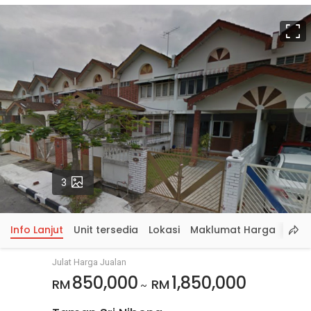
S
p
Gambar
3
Info Lanjut
Unit tersedia
Lokasi
Maklumat Harga
Julat Harga Jualan
850,000
1,850,000
RM
RM
~