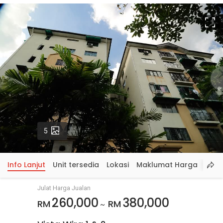
S
p
Gambar
5
Info Lanjut
Unit tersedia
Lokasi
Maklumat Harga
Julat Harga Jualan
260,000
380,000
RM
RM
~