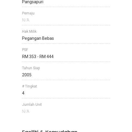
Pangsapuri
Pemaju
N/A
Hak Milik
Pegangan Bebas
PSF
RM 353 - RM 444
Tahun Siap
2005
# Tingkat
4
Jumlah Unit
N/A