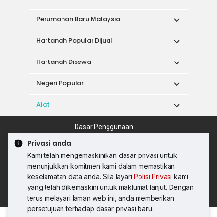
Perumahan Baru Malaysia
Hartanah Popular Dijual
Hartanah Disewa
Negeri Popular
Alat
Dasar Penggunaan
Syarat Perkhidmatan
Dasar Privasi
Privasi anda
Syarat Pembelian
Kami telah mengemaskinikan dasar privasi untuk
© 2026 PropertyGuru International (Malaysia)
menunjukkan komitmen kami dalam memastikan
Sdn. Bhd.
keselamatan data anda. Sila layari
Polisi Privasi
kami
201001036744 (920667-W) Semua hak
yang telah dikemaskini untuk maklumat lanjut. Dengan
terpelihara
terus melayari laman web ini, anda memberikan
persetujuan terhadap dasar privasi baru.