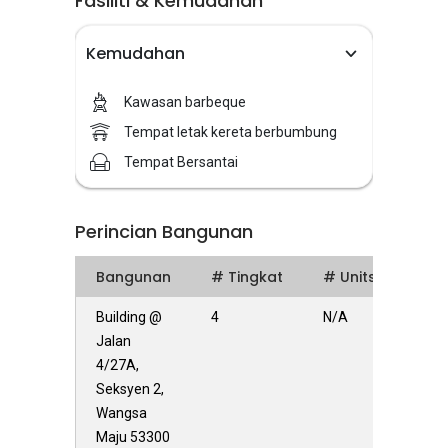
Fasiliti & Kemudahan
Kemudahan
Kawasan barbeque
Tempat letak kereta berbumbung
Tempat Bersantai
Perincian Bangunan
Bangunan
# Tingkat
# Units
Building @
4
N/A
Jalan
4/27A,
Seksyen 2,
Wangsa
Maju 53300