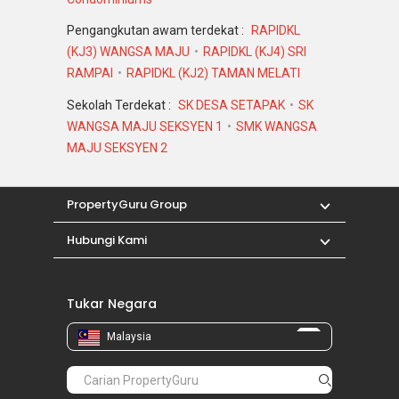
Pengangkutan awam terdekat :
RAPIDKL
(KJ3) WANGSA MAJU
RAPIDKL (KJ4) SRI
RAMPAI
RAPIDKL (KJ2) TAMAN MELATI
Sekolah Terdekat :
SK DESA SETAPAK
SK
WANGSA MAJU SEKSYEN 1
SMK WANGSA
MAJU SEKSYEN 2
PropertyGuru Group
Hubungi Kami
Tukar Negara
Malaysia