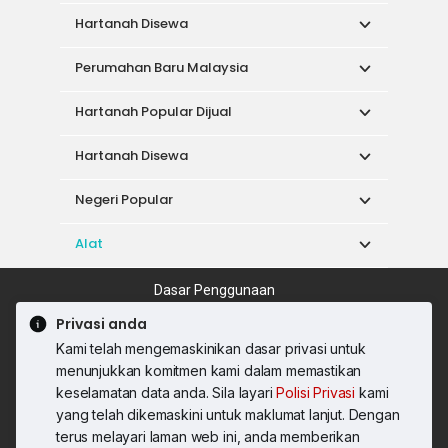
Hartanah Disewa
Perumahan Baru Malaysia
Hartanah Popular Dijual
Hartanah Disewa
Negeri Popular
Alat
Dasar Penggunaan
Syarat Perkhidmatan
Dasar Privasi
Privasi anda
Syarat Pembelian
Kami telah mengemaskinikan dasar privasi untuk
© 2026 PropertyGuru International (Malaysia)
menunjukkan komitmen kami dalam memastikan
Sdn. Bhd.
keselamatan data anda. Sila layari
Polisi Privasi
kami
201001036744 (920667-W) Semua hak
yang telah dikemaskini untuk maklumat lanjut. Dengan
terpelihara
terus melayari laman web ini, anda memberikan