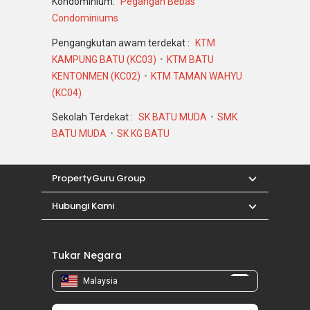
Kondominium:
Pegangan Bebas
Condominiums
Pengangkutan awam terdekat :
KTM
KAMPUNG BATU (KC03)
KTM BATU
KENTONMEN (KC02)
KTM TAMAN WAHYU
(KC04)
Sekolah Terdekat :
SK BATU MUDA
SMK
BATU MUDA
SK KG BATU
PropertyGuru Group
Hubungi Kami
Tukar Negara
Malaysia