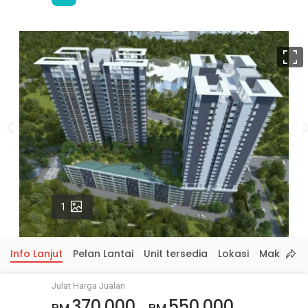
S
p
Gambar
1
Info Lanjut
Pelan Lantai
Unit tersedia
Lokasi
Maklumat
Julat Harga Jualan
370,000
550,000
RM
RM