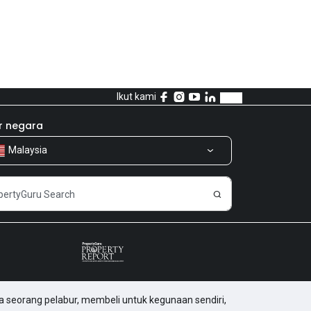
Ikut kami
r negara
Malaysia
a seorang pelabur, membeli untuk kegunaan sendiri,