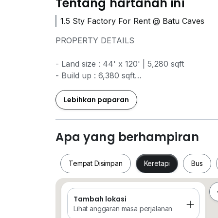
Tentang hartanah ini
1.5 Sty Factory For Rent @ Batu Caves
PROPERTY DETAILS
- Land size : 44' x 120' | 5,280 sqft
- Build up : 6,380 sqft
- Type : 1.5 Storey Terrance Factory
- Height : 40ft
Lebihkan paparan
- Vacant
==========================
Apa yang berhampiran
Asking Rental : RM 16,000 / mth
==========================
Tempat Disimpan
Keretapi
Bus
For More Info & Viewing Arrangement :
Jack Lai | REN 02041
Tambah lokasi
Tempat Disimpan
Keretapi
Bus
012_327_0314
Lihat anggaran masa perjalanan