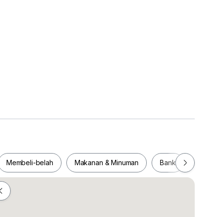
Membeli-belah
Makanan & Minuman
Bank
Pejab
Membeli-belah
Makanan & Minuman
Bank
Pej