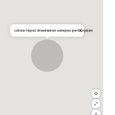
om owners
nce, we are committed to delivering the best
Lokasi tepat disediakan selepas pertanyaan