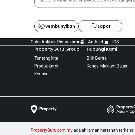
SK SG TUA BAHARU
SMK DARUL EHSAN
SMK Sungai K
Sembunyikan
Lapor
Cuba Aplikasi Pintar kami
Android
IOS
PropertyGuru Group
Hubungi Kami
Tentang kita
Bilik Berita
Produk kami
Kongsi Maklum Balas
Kerjaya
PropertyGuru.com.my
adalah laman hartanah terkenal 