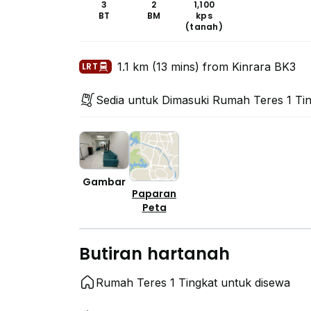
3
2
1,100
BT
BM
kps
(tanah)
1.1 km (13 mins) from Kinrara BK3
LRT
Sedia untuk Dimasuki Rumah Teres 1 Ti
Gambar
Paparan
Peta
Butiran hartanah
Rumah Teres 1 Tingkat untuk disewa