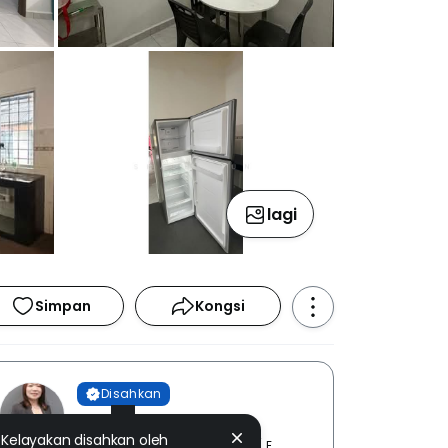
lagi
Simpan
Kongsi
Disahkan
Shally Pun
Kelayakan disahkan oleh
VIVAHOMES REALTY SDN. BHD [ E