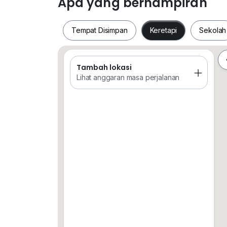
Apa yang berhampiran
FULLY FURNISHED, SAME AS PHOTO
Tempat Disimpan
Keretapi
Sekolah
==========================
PLEASE CONTACT
0*****
( SHALLY )
Tambah lokasi
Tempat Disimpan
Keretapi
Sekol
Lihat anggaran masa perjalanan