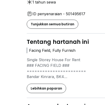
1 tahun sewa
ID penyenaraian - 501495617
Tunjukkan semua butiran
Tentang hartanah ini
Facing Field, Fully Furnish
Single Storey House For Rent
### FACING FIELD ###
=======================
Bandar Kinrara, BK4
- 3 Bedrooms
Lebihkan paparan
- 2 Bathrooms
- 1100 Sq.ft