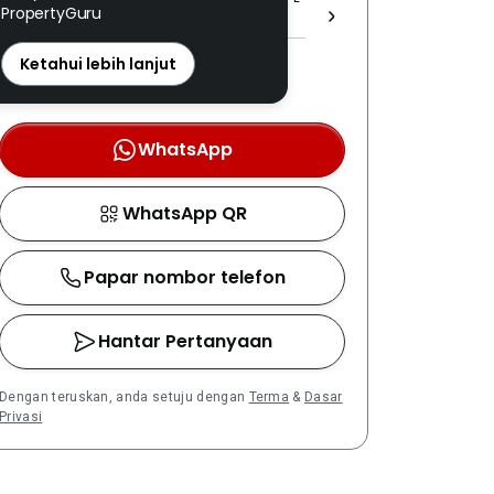
PropertyGuru
(1) 1670 ]
REN: 17918 disahkan
Ketahui lebih lanjut
Nombor berdaftar LPEPH
disahkan melalui OTP
WhatsApp
WhatsApp QR
Papar nombor telefon
Hantar Pertanyaan
Dengan teruskan, anda setuju dengan
Terma
&
Dasar
Privasi