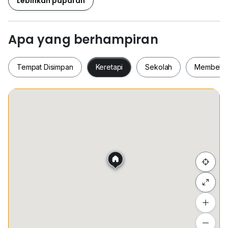
Lebihkan paparan
Well Kept, Good Condition
Apa yang berhampiran
Tempat Disimpan
Keretapi
Sekolah
Membeli-
Tempat Disimpan
Keretapi
Sekolah
Membel
Sembunyi senarai
Tambah lokasi
Lihat anggaran masa perjalanan