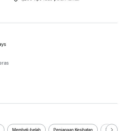
ays
eras
Membeli-belah
Penjagaan Kesihatan
Makanan & M