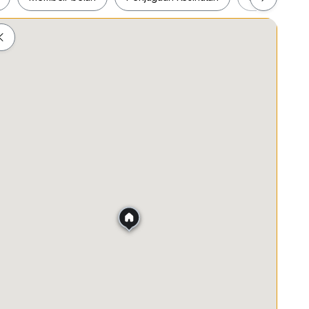
ah
Membeli-belah
Penjagaan Kesihatan
Makanan &