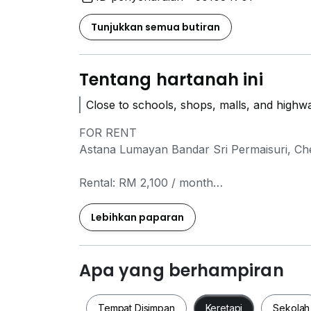
Tunjukkan semua butiran
Tentang hartanah ini
Close to schools, shops, malls, and highw
FOR RENT
Astana Lumayan Bandar Sri Permaisuri, Ch
Rental: RM 2,100 / month
Property Details:
Lebihkan paparan
1,200 sqft
4 Bedrooms
2 Bathrooms
Apa yang berhampiran
1 Parking Covered
Part Furnished
Tempat Disimpan
Keretapi
Sekolah