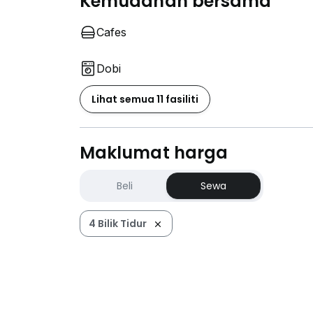
Kemudahan bersama
Cafes
Dobi
Lihat semua 11 fasiliti
Maklumat harga
Beli
Sewa
4 Bilik Tidur