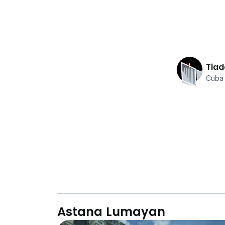
Tiad
Cuba 
Astana Lumayan