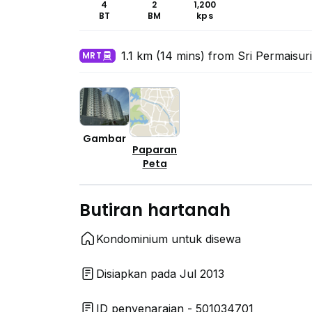
4
2
1,200
BT
BM
kps
1.1 km (14 mins) from Sri Permaisuri
MRT
Gambar
Paparan
Peta
Butiran hartanah
Kondominium untuk disewa
Disiapkan pada Jul 2013
ID penyenaraian - 501034701