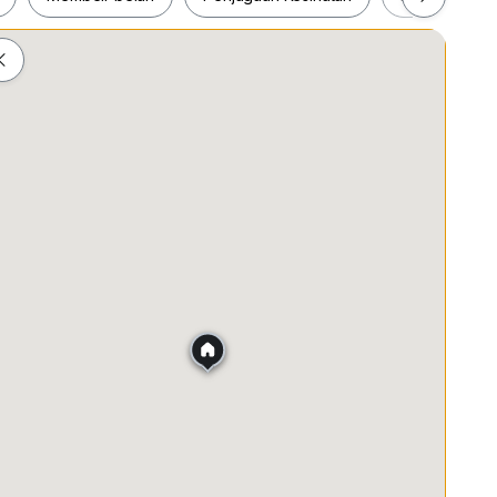
etitive Pricing
with me
ah
Membeli-belah
Penjagaan Kesihatan
Makanan &