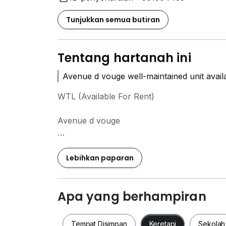
Tunjukkan semua butiran
Tentang hartanah ini
Avenue d vouge well-maintained unit availa
WTL (Available For Rent)
Avenue d vouge
-592sqfr
-1 rooms, 1 bathrooms
Lebihkan paparan
-1 carpark
-Fully Furnish
-Available now
Apa yang berhampiran
Rental: RM 1900
Tempat Disimpan
Keretapi
Sekolah