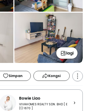
lagi
Simpan
Kongsi
Bowie Liao
VIVAHOMES REALTY SDN. BHD [ E
(1) 1670 ]