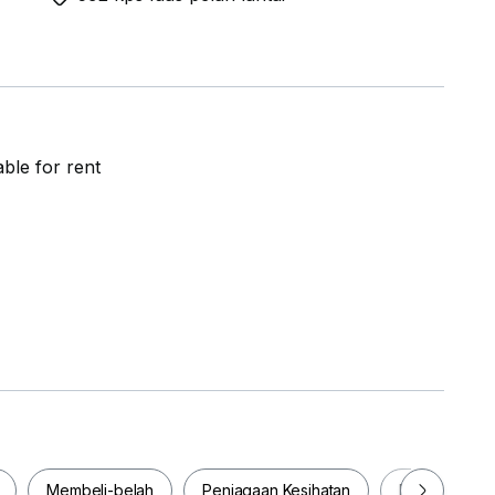
ble for rent
Membeli-belah
Penjagaan Kesihatan
Makanan & M