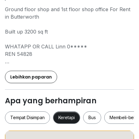
Ground floor shop and 1st floor shop office For Rent
in Butterworth
Built up 3200 sq ft
WHATAPP OR CALL Linn
0*****
REN 54828
Welcome Owner Listing For Sale / Rent
Lebihkan paparan
Thank you.
Apa yang berhampiran
Tempat Disimpan
Keretapi
Bus
Membeli-bela