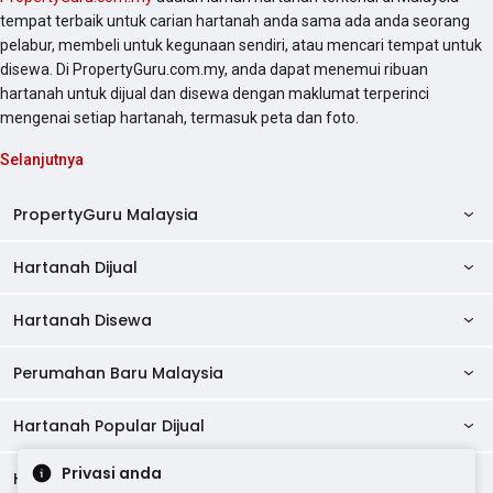
tempat terbaik untuk carian hartanah anda sama ada anda seorang
pelabur, membeli untuk kegunaan sendiri, atau mencari tempat untuk
disewa. Di PropertyGuru.com.my, anda dapat menemui ribuan
hartanah untuk dijual dan disewa dengan maklumat terperinci
mengenai setiap hartanah, termasuk peta dan foto.
Selanjutnya
PropertyGuru Malaysia
Hartanah Dijual
AskGuru
Panduan Hartanah
Hartanah Disewa
Kondo Dijual
Ulasan Projek
Pangsapuri Dijual
Perumahan Baru Malaysia
Kondo Disewa
Direktori Kondo
Rumah Teres Dijual
Pangsapuri Disewa
Hartanah Popular Dijual
Perumahan Baru di Johor
Direktori Ejen
Rumah Berkembar Dijual
Bilik Disewa
Perumahan Baru di Kuala Lumpur
Privasi anda
Alat Pinjaman Rumah
Hartanah Disewa
Hartanah Dijual di Kuala Lumpur
Banglo Dijual