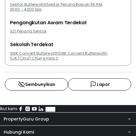
Sekitar Butterworth
Sekitar Penang
Bawah 6K RM
3000 - 4000 kps
Pengangkutan Awam Terdekat
S21 Penang Sentral
Sekolah Terdekat
SMK Convent Butterworth
SMK Convent Butterworth
SJK (Cina) Chung Hwa 2
Sembunyikan
Lapor
Ikut kami
PropertyGuru Group
Hubungi Kami
Tentang kita