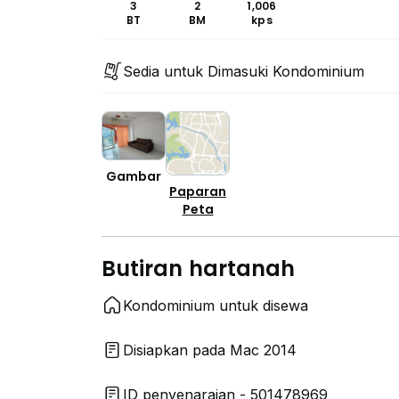
3
2
1,006
BT
BM
kps
Sedia untuk Dimasuki Kondominium
Gambar
Paparan
Peta
Butiran hartanah
Kondominium untuk disewa
Disiapkan pada Mac 2014
ID penyenaraian - 501478969