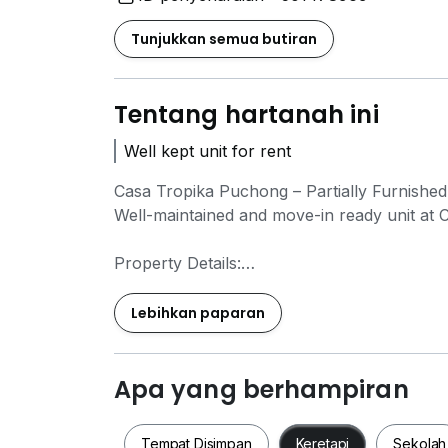
Tunjukkan semua butiran
Tentang hartanah ini
Well kept unit for rent
Casa Tropika Puchong – Partially Furnished
Well-maintained and move-in ready unit at 
Property Details:
- Built-up: 1,006 sq.ft.
Lebihkan paparan
- 3 Bedrooms
- 2 Bathrooms
- 1 carpark
Apa yang berhampiran
- Rental: RM1,500/month
Tempat Disimpan
Keretapi
Sekolah