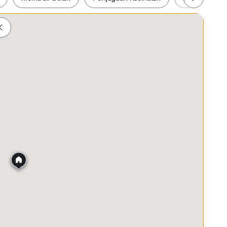
ah
Membeli-belah
Penjagaan Kesihatan
Makanan &
ng environment suitable for families, working
iently located with easy access to major highways,
.
ny inquiries