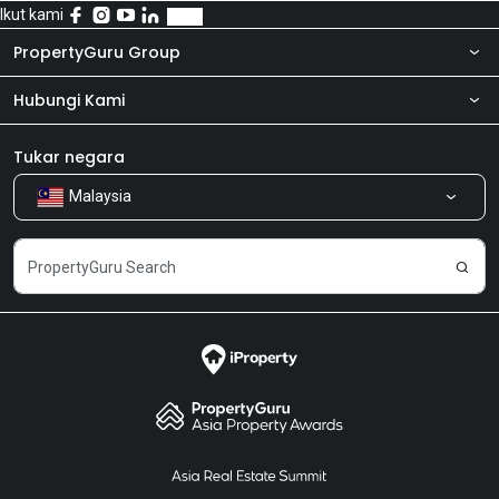
Ikut kami
PropertyGuru Group
Hubungi Kami
Tentang kita
Bilik Berita
Produk kami
Tukar negara
Malaysia
Kongsi Maklum Balas
Kerjaya