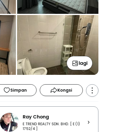
lagi
Simpan
Kongsi
Ray Chong
E TREND REALTY SDN. BHD. [ E (1)
1752/4 ]