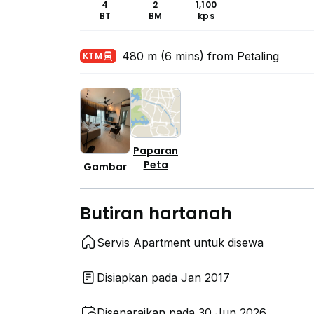
4
2
1,100
BT
BM
kps
480 m (6 mins) from Petaling
KTM
Paparan
Peta
Gambar
Butiran hartanah
Servis Apartment untuk disewa
Disiapkan pada Jan 2017
Disenaraikan pada 30 Jun 2026