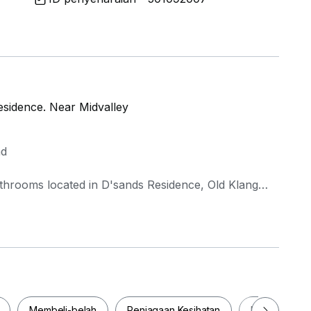
esidence. Near Midvalley
ad
athrooms located in D'sands Residence, Old Klang
Membeli-belah
Penjagaan Kesihatan
Makanan & M