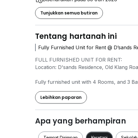
Tunjukkan semua butiran
Tentang hartanah ini
Fully Furnished Unit for Rent @ D’sands R
FULL FURNISHED UNIT FOR RENT:
Location: D'sands Residence, Old Klang Ro
Fully furnished unit with 4 Rooms, and 3 B
Road
Lebihkan paparan
DETAILS OF PROPERTY:
Rental : RM3,400
Sq.Ft : 1,100
Apa yang berhampiran
Bedrooms: 3
Bathrooms: 2
Tempat Disimpan
Keretapi
Sekolah