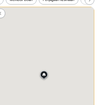
ah
Membeli-belah
Penjagaan Kesihatan
Makanan &