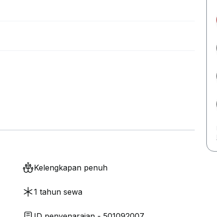
Kelengkapan penuh
1 tahun sewa
ID penyenaraian - 501092007