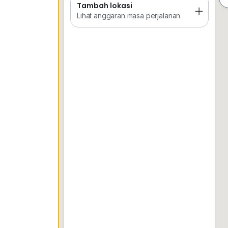
Tambah lokasi
Tempat Disimpan
Keretapi
Sekol
&tim
Lihat anggaran masa perjalanan
Contact
Kinki Teow
0*****