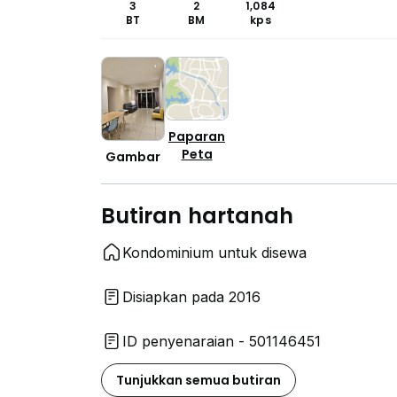
3
2
1,084
BT
BM
kps
Paparan
Peta
Gambar
Butiran hartanah
Kondominium untuk disewa
Disiapkan pada 2016
ID penyenaraian - 501146451
Tunjukkan semua butiran