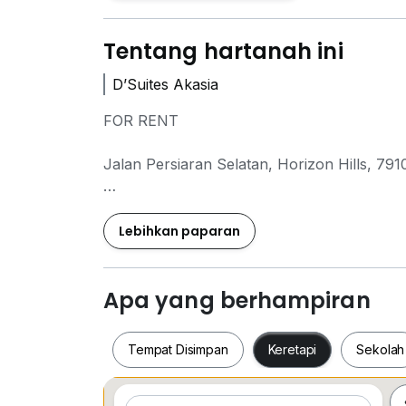
Tentang hartanah ini
D’Suites Akasia
FOR RENT
Jalan Persiaran Selatan, Horizon Hills, 791
D’Suites Akasia
Horizon Hills
Lebihkan paparan
3 Bedroom 2 Bathroom
Fully Furnished
G&G
Apa yang berhampiran
Corner Lot
1084sqft
Tempat Disimpan
Keretapi
Sekolah
2 Carpark
Rental ：3200 nego