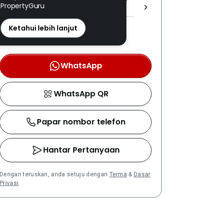
PropertyGuru
(1) 1605/1 ]
REN: 30502 disahkan
Ketahui lebih lanjut
Nombor berdaftar LPEPH
disahkan melalui OTP
WhatsApp
WhatsApp QR
Papar nombor telefon
Hantar Pertanyaan
Dengan teruskan, anda setuju dengan
Terma
&
Dasar
Privasi