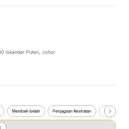
00 Iskandar Puteri, Johor
Membeli-belah
Penjagaan Kesihatan
Makanan & M