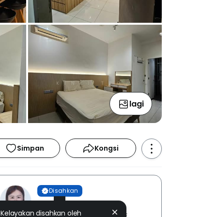
lagi
Simpan
Kongsi
Disahkan
Kinki Teow
Kelayakan disahkan oleh
THE ROOF REALTY SDN. BHD. [ E