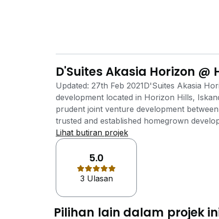
D'Suites Akasia Horizon @ H
Updated: 27th Feb 2021D'Suites Akasia Horiz
development located in Horizon Hills, Iskan
prudent joint venture development betwee
trusted and established homegrown developer
sustainable townships in harmony with the 
Lihat butiran projek
of Malaysia's leading conglomerate in infra
architectural lines and a modern facade, D'
5.0
demand for a relaxing and resort-like lifesty
3 Ulasan
D'Suites Akasia Horizon @ Horizon Hills is de
condominium elevates living standards throug
hypermarkets, banks, and shopping malls t
Pilihan lain dalam projek in
Horizon Hills incorporates all the excitement