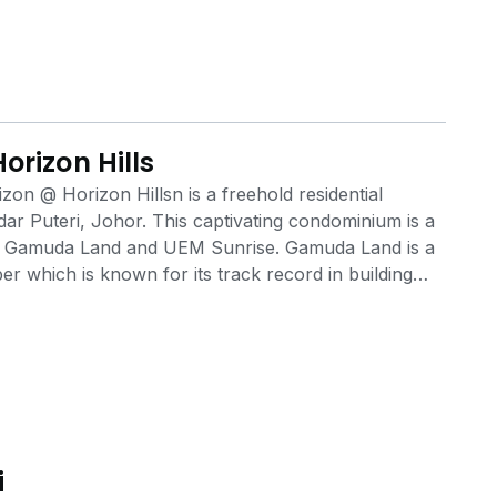
orizon Hills
on @ Horizon Hillsn is a freehold residential
dar Puteri, Johor. This captivating condominium is a
n Gamuda Land and UEM Sunrise. Gamuda Land is a
 which is known for its track record in building
surrounding environment, while UEM Sunrise is part
structure development. Featuring innovative
Suites Akasia Horizon @ Horizon Hills caters to the
le. Nestled within the prestigious Horizon Hills,
signed for the high-life. This 19-storey tall exquisite
h its vast array of world-class facilities. From
o notable schools, D'Suites Akasia Horizon @
i
 and benefits of living in a stylish urban area in one