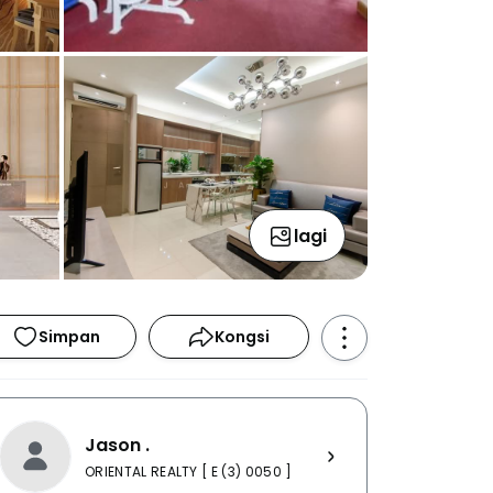
lagi
Simpan
Kongsi
Jason .
ORIENTAL REALTY [ E (3) 0050 ]