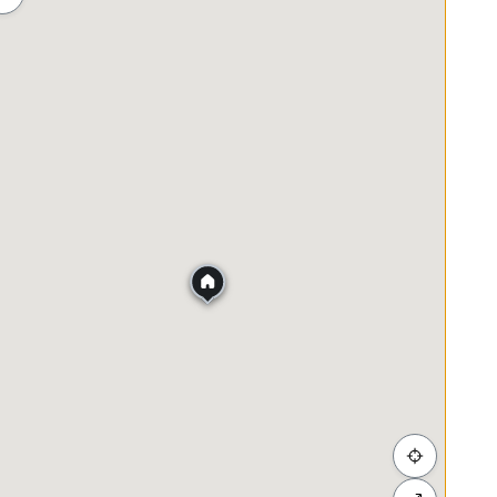
ah
Membeli-belah
Penjagaan Kesihatan
Makanan &