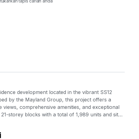
tukarkan tapis carian anda
g
sidence development located in the vibrant SS12
ed by the Mayland Group, this project offers a
ake views, comprehensive amenities, and exceptional
21-storey blocks with a total of 1,989 units and sits
nformation regarding the tenure, with some sources
tt Waterfront Subang is designed to offer a blend of
i
indicating it will be managed by the adjacent Grand