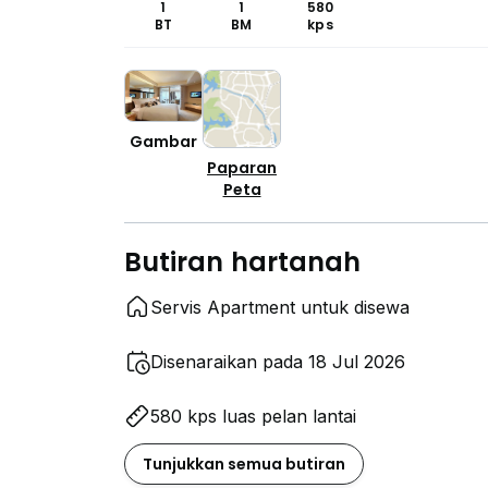
1
1
580
BT
BM
kps
Gambar
Paparan
Peta
Butiran hartanah
Servis Apartment untuk disewa
Disenaraikan pada 18 Jul 2026
580 kps luas pelan lantai
Tunjukkan semua butiran