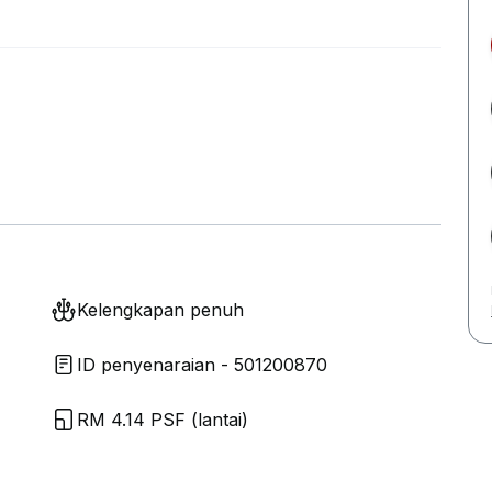
Kelengkapan penuh
ID penyenaraian - 501200870
RM 4.14 PSF (lantai)