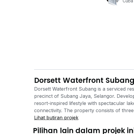
Cuba 
Dorsett Waterfront Suban
Dorsett Waterfront Subang is a serviced re
precinct of Subang Jaya, Selangor. Develop
resort-inspired lifestyle with spectacular l
connectivity. The property consists of three 
on 4.5 acres of land. There is conflicting i
Lihat butiran projek
stating leasehold and others freehold.Dorse
Pilihan lain dalam projek in
luxury and convenience, with some sources 