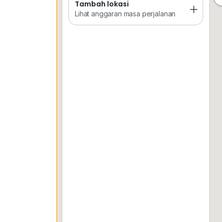
Tambah lokasi
Tempat Disimpan
Keretapi
Sekol
Lihat anggaran masa perjalanan