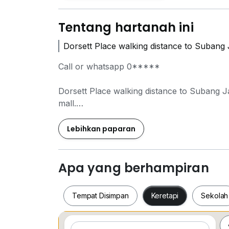
Tentang hartanah ini
Dorsett Place walking distance to Subang 
Call or whatsapp
0*****
Dorsett Place walking distance to Subang J
mall.
Facilities; gym, swimming pool, reading room
Lebihkan paparan
Apa yang berhampiran
Tempat Disimpan
Keretapi
Sekolah