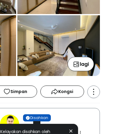
lagi
Simpan
Kongsi
Disahkan
Chris Lee
Kelayakan disahkan oleh
GATHER PROPERTIES SDN. BHD. [