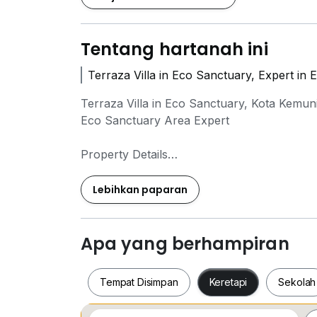
Tentang hartanah ini
Terraza Villa in Eco Sanctuary, Expert in
Terraza Villa in Eco Sanctuary, Kota Kemun
Eco Sanctuary Area Expert
Property Details
Property Type: 2 Storey Superlink House
Build up: 2741 sqft
Lebihkan paparan
Land Size: 26 'x 80'
Tenure: Leasehold
Room: 4 Bedrooms + 4 Bathrooms
Apa yang berhampiran
Furnished: Fully Furnished
Tempat Disimpan
Keretapi
Sekolah
I am covering all Eco Sanctuary:
Monterey Villa (Semi-D & Bungalow)