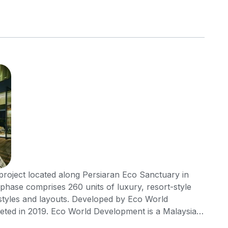
project located along Persiaran Eco Sanctuary in
 phase comprises 260 units of luxury, resort-style
styles and layouts. Developed by Eco World
ted in 2019. Eco World Development is a Malaysia-
cross Malaysia, Singapore, Australia and the United