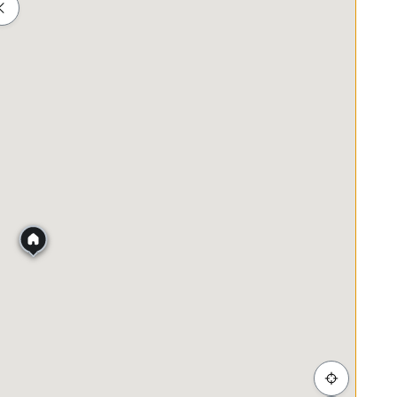
ah
Membeli-belah
Penjagaan Kesihatan
Makanan &