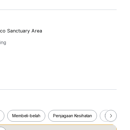
 Eco Sanctuary Area
ing
Membeli-belah
Penjagaan Kesihatan
Makanan & M