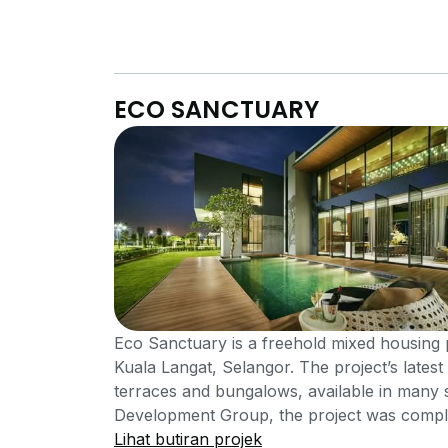
ECO SANCTUARY
Eco Sanctuary is a freehold mixed housing 
Kuala Langat, Selangor. The project’s latest
terraces and bungalows, available in many 
Development Group, the project was comple
based property developer with properties a
Lihat butiran projek