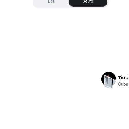
Beli
Sewa
Tiad
Cuba 