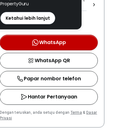
PropertyGuru
E (1) 1536 ]
REN: 09170 disahkan
Ketahui lebih lanjut
Nombor berdaftar LPEPH
disahkan melalui OTP
WhatsApp
WhatsApp QR
Papar nombor telefon
Hantar Pertanyaan
Dengan teruskan, anda setuju dengan
Terma
&
Dasar
Privasi