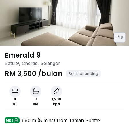
1/18
Emerald 9
Batu 9, Cheras, Selangor
RM 3,500 /bulan
Boleh dirunding
4
3
1,200
BT
BM
kps
690 m (8 mins) from Taman Suntex
MRT