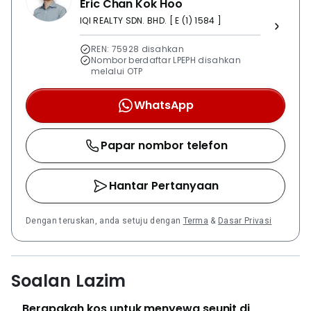
Eric Chan Kok Hoo
IQI REALTY SDN. BHD. [ E (1) 1584 ]
REN: 75928 disahkan
Nombor berdaftar LPEPH disahkan
melalui OTP
WhatsApp
Papar nombor telefon
Hantar Pertanyaan
Dengan teruskan, anda setuju dengan
Terma
&
Dasar Privasi
Soalan Lazim
Berapakah kos untuk menyewa seunit di