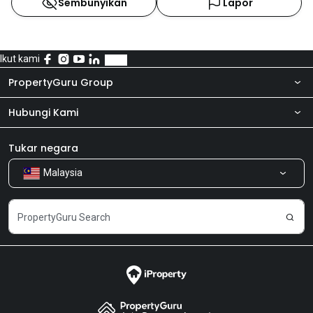
Sembunyikan
Lapor
Ikut kami
PropertyGuru Group
Hubungi Kami
Tentang kita
Bilik Berita
Produk kami
Tukar negara
Malaysia
Kongsi Maklum Balas
Kerjaya