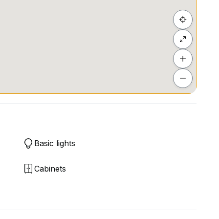
nvironment
Basic lights
Cabinets