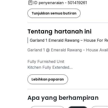
ID penyenaraian - 501419261
Tunjukkan semua butiran
Tentang hartanah ini
Garland 1 Emerald Rawang – House For Re
Garland 1 @ Emerald Rawang – House Availa
Fully Furnished Unit
Kitchen Fully Extended
Modern Kitchen Cabinet
Spacious & Bright Living Hall
Lebihkan paparan
Backyard Directly Facing Garden
Peaceful & Family-Friendly Environment
Apa yang berhampiran
Property Details: