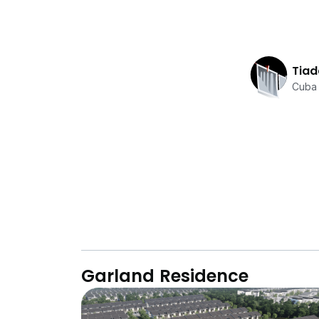
Owners Welcome To List Sale / Rent
Tiad
Cuba 
Garland Residence