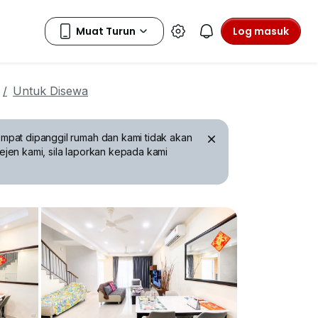
Log masuk
Untuk Disewa
mpat dipanggil rumah dan kami tidak akan
ejen kami, sila laporkan kepada kami