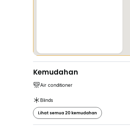
Enjoy greenery view & open space feel
Rare layout with extra privacy & relaxing e
Strategic Location:
Located at Emerald Rawang (Garland 1)
5 mins to AEON Rawang / Anggun City
5 mins to Emerald Hub Commercial Area
8 mins to NSK Rawang
10 mins to Rawang Town & KTM Station
Kemudahan
Nearby Schools:
Air conditioner
SJK(C) Yuk Chai
Straits International School
Blinds
SMK Seri Garing
Lihat semua 20 kemudahan
Sekolah Kebangsaan nearby
Easy Access: