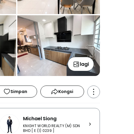
lagi
Simpan
Kongsi
Michael Siong
KNIGHT WORLD REALTY (M) SDN
BHD [ E (1) 0239 ]