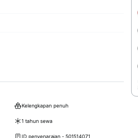
Kelengkapan penuh
1 tahun sewa
ID penyenaraian - 501514071