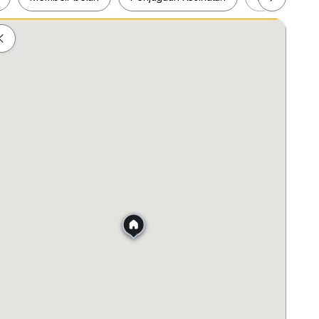
ah
Membeli-belah
Penjagaan Kesihatan
Makanan &