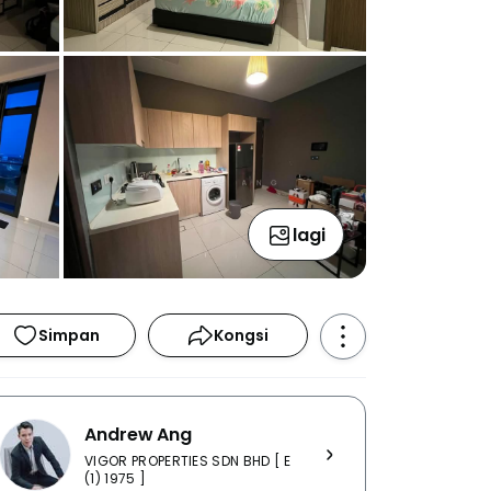
lagi
Simpan
Kongsi
Andrew Ang
VIGOR PROPERTIES SDN BHD [ E
(1) 1975 ]