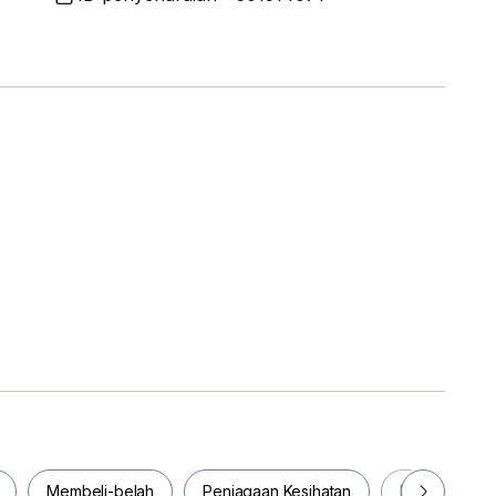
Membeli-belah
Penjagaan Kesihatan
Makanan & M