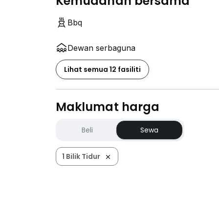
Kemudahan bersama
Bbq
Dewan serbaguna
Lihat semua 12 fasiliti
Maklumat harga
Beli
Sewa
1 Bilik Tidur