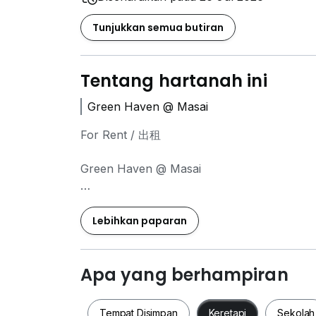
Tunjukkan semua butiran
Tentang hartanah ini
Green Haven @ Masai
For Rent / 出租
Green Haven @ Masai
• Near Permas Jaya
• Studio
Lebihkan paparan
• 710 sqft
• ⁠Block B
• Fully Furnished
Apa yang berhampiran
• ⁠Sea View
• 1 Car Park
Tempat Disimpan
Keretapi
Sekolah