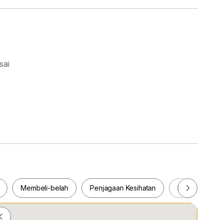
sai
Membeli-belah
Penjagaan Kesihatan
Makanan & M