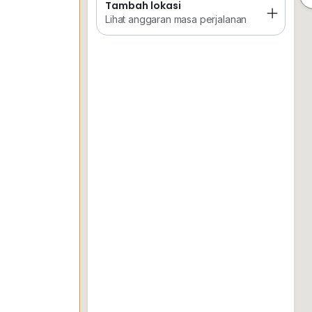
Tambah lokasi
Tempat Disimpan
Keretapi
Sekol
Lihat anggaran masa perjalanan