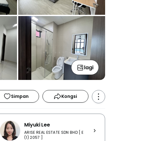
lagi
Simpan
Kongsi
Miyuki Lee
ARISE REAL ESTATE SDN BHD [ E
(1) 2057 ]