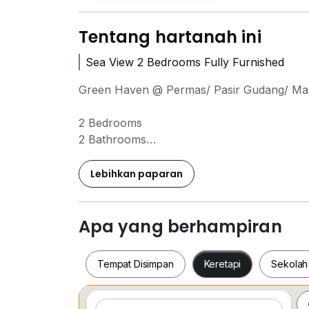
Tentang hartanah ini
Sea View 2 Bedrooms Fully Furnished
Green Haven @ Permas/ Pasir Gudang/ Ma
2 Bedrooms
2 Bathrooms
1 carpark
Fully Furnished
Lebihkan paparan
1012sqft
High Floor
Sea View
Apa yang berhampiran
Rental: RM2400
Tempat Disimpan
Keretapi
Sekolah