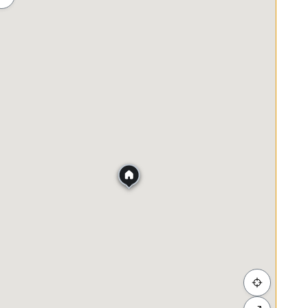
ah
Membeli-belah
Penjagaan Kesihatan
Makanan &