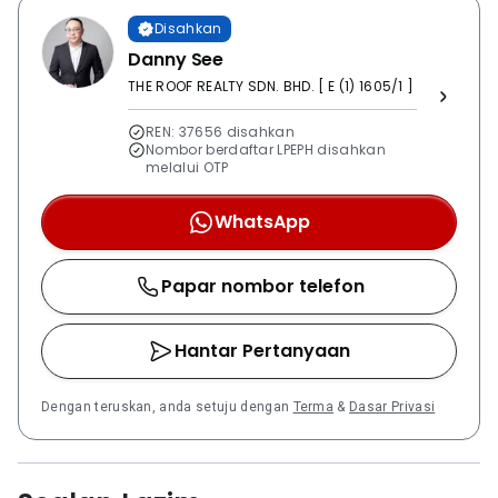
Disahkan
Danny See
THE ROOF REALTY SDN. BHD. [ E (1) 1605/1 ]
REN: 37656 disahkan
Nombor berdaftar LPEPH disahkan
melalui OTP
WhatsApp
Papar nombor telefon
Hantar Pertanyaan
Dengan teruskan, anda setuju dengan
Terma
&
Dasar Privasi