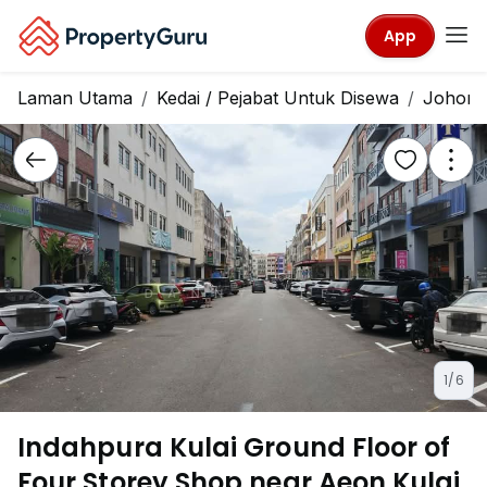
App
Laman Utama
Kedai / Pejabat Untuk Disewa
Johor
1/6
Indahpura Kulai Ground Floor of
Four Storey Shop near Aeon Kulai