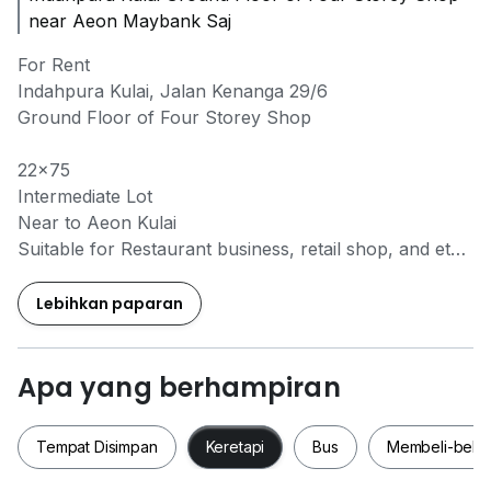
near Aeon Maybank Saj
For Rent
Indahpura Kulai, Jalan Kenanga 29/6
Ground Floor of Four Storey Shop
22x75
Intermediate Lot
Near to Aeon Kulai
Suitable for Restaurant business, retail shop, and etc..
Rental: Rm2000 nett
Lebihkan paparan
Please Contact:
Danny See
Apa yang berhampiran
0*****
/
0*****
The Roof Realty
REN37656
Tempat Disimpan
Keretapi
Bus
Membeli-bela
www.w*****