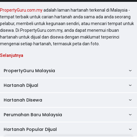
PropertyGuru.com.my
adalah laman hartanah terkenal di Malaysia -
tempat terbaik untuk carian hartanah anda sama ada anda seorang
pelabur, membeli untuk kegunaan sendiri, atau mencari tempat untuk
disewa. Di PropertyGuru.com.my, anda dapat menemui ribuan
hartanah untuk dijual dan disewa dengan maklumat terperinci
mengenai setiap hartanah, termasuk peta dan foto.
Selanjutnya
PropertyGuru Malaysia
Hartanah Dijual
AskGuru
Panduan Hartanah
Hartanah Disewa
Kondo Dijual
Ulasan Projek
Pangsapuri Dijual
Perumahan Baru Malaysia
Kondo Disewa
Direktori Kondo
Rumah Teres Dijual
Pangsapuri Disewa
Hartanah Popular Dijual
Perumahan Baru di Johor
Direktori Ejen
Rumah Berkembar Dijual