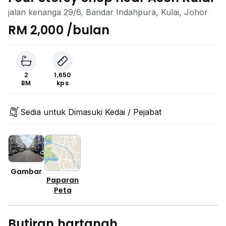
jalan kenanga 29/6, Bandar Indahpura, Kulai, Johor
RM 2,000 /bulan
2
1,650
BM
kps
Sedia untuk Dimasuki Kedai / Pejabat
Gambar
Paparan
Peta
Butiran hartanah