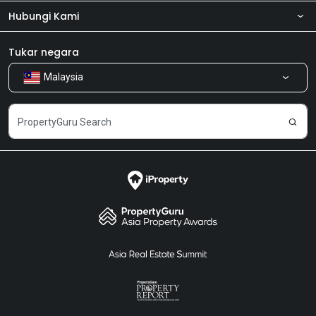
Hubungi Kami
Tentang kita
Bilik Berita
Produk kami
Tukar negara
Malaysia
Kongsi Maklum Balas
Kerjaya