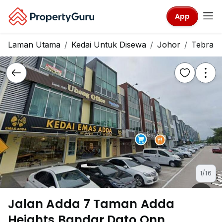
Setia
App
Laman Utama
Kedai Untuk Disewa
Johor
Tebrau
1/16
Jalan Adda 7 Taman Adda
Heights Bandar Dato Onn