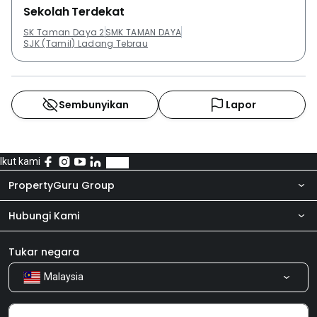
Sekolah Terdekat
SK Taman Daya 2
SMK TAMAN DAYA
SJK (Tamil) Ladang Tebrau
Sembunyikan
Lapor
Ikut kami
PropertyGuru Group
Hubungi Kami
Tentang kita
Bilik Berita
Produk kami
Tukar negara
Malaysia
Kongsi Maklum Balas
Kerjaya