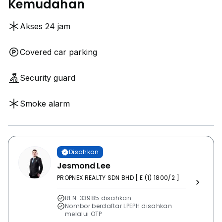
Kemudahan
- Maintenance Defects Repairing Services
Akses 24 jam
Covered car parking
Security guard
Smoke alarm
Disahkan
Jesmond Lee
PROPNEX REALTY SDN BHD [ E (1) 1800/2 ]
REN: 33985 disahkan
Nombor berdaftar LPEPH disahkan
melalui OTP