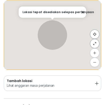
OI6 739 OO88
Tempat Disimpan
Keretapi
Bus
Membeli-be
Lokasi tepat disediakan selepas pertanyaan
Jesmond Lee (REN33985)
11 Years Real Estate Exp.
Our Webpage :
www.h*****
Sembunyi senarai
www.h*****
www.h*****
Tambah lokasi
Ceiloz Realty E(1)1981
Lihat anggaran masa perjalanan
Your Trusted Johor Bahru Specialist Real Estate
Agent
Tambah lokasi
1 Stop Property Management Service
Lihat anggaran masa perjalanan
- Monthly Rental Collecting
- Tenant Profile Manage
- Sublet Co-Living Management