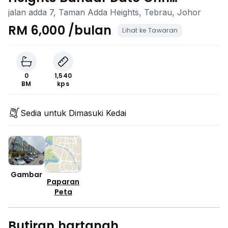
Perjiranan Tebing EDL Mount
jalan adda 7, Taman Adda Heights, Tebrau, Johor
Austin Daya Sagu Setia
RM 6,000 /bulan
Lihat ke Tawaran
0
1,540
BM
kps
Sedia untuk Dimasuki Kedai
Gambar
Paparan
Peta
Butiran hartanah