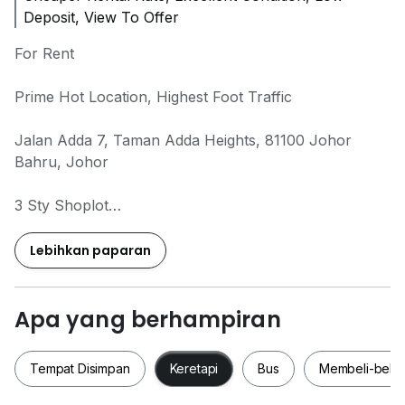
Deposit, View To Offer
For Rent
Prime Hot Location, Highest Foot Traffic
Jalan Adda 7, Taman Adda Heights, 81100 Johor
Bahru, Johor
3 Sty Shoplot
22’ x 70’ | 1,540 sqft
Facing Main Road
Lebihkan paparan
Rental: RM 6,000 / month (Ground Floor)
Apa yang berhampiran
Not acceptance for F&B / Bakery
Tempat Disimpan
Keretapi
Bus
Membeli-bela
Nearby Dato Onn Perjiranan Ekoflora Daya Sagu
Setia Indah Ekoflora