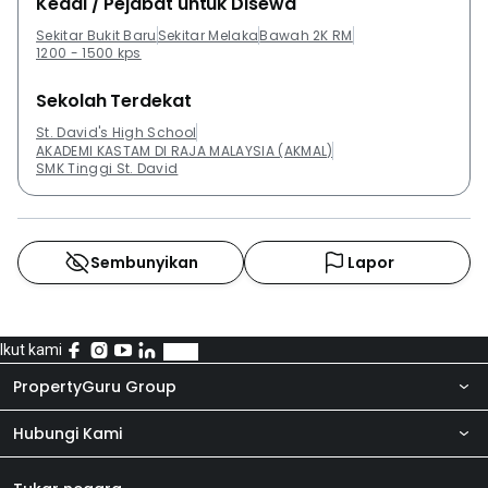
Kedai / Pejabat untuk Disewa
Sekitar Bukit Baru
Sekitar Melaka
Bawah 2K RM
1200 - 1500 kps
Sekolah Terdekat
St. David's High School
AKADEMI KASTAM DI RAJA MALAYSIA (AKMAL)
SMK Tinggi St. David
Sembunyikan
Lapor
Ikut kami
PropertyGuru Group
Hubungi Kami
Tentang kita
Bilik Berita
Produk kami