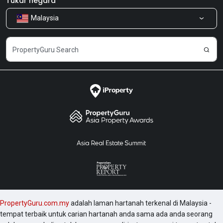
Tukar negara
Malaysia
Kongsi Maklum Balas
Kerjaya
PropertyGuru.com.my
adalah laman hartanah terkenal di Malaysia -
tempat terbaik untuk carian hartanah anda sama ada anda seorang