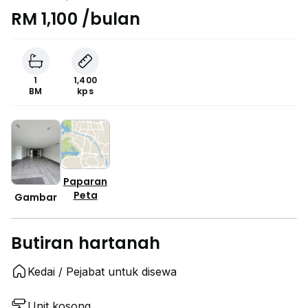
RM 1,100 /bulan
1
1,400
BM
kps
Paparan
Peta
Gambar
Butiran hartanah
Kedai / Pejabat untuk disewa
Unit kosong