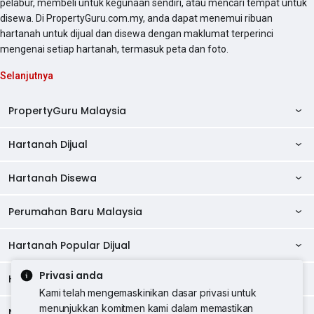
pelabur, membeli untuk kegunaan sendiri, atau mencari tempat untuk
disewa. Di PropertyGuru.com.my, anda dapat menemui ribuan
hartanah untuk dijual dan disewa dengan maklumat terperinci
mengenai setiap hartanah, termasuk peta dan foto.
Selanjutnya
PropertyGuru Malaysia
Hartanah Dijual
AskGuru
Panduan Hartanah
Hartanah Disewa
Kondo Dijual
Ulasan Projek
Pangsapuri Dijual
Perumahan Baru Malaysia
Kondo Disewa
Direktori Kondo
Rumah Teres Dijual
Pangsapuri Disewa
Hartanah Popular Dijual
Perumahan Baru di Johor
Direktori Ejen
Rumah Berkembar Dijual
Bilik Disewa
Perumahan Baru di Kuala Lumpur
Privasi anda
Alat Pinjaman Rumah
Hartanah Disewa
Hartanah Dijual di Kuala Lumpur
Banglo Dijual
Bilik Disewa di Pulau Pinang
Rumah Teres Disewa
Kami telah mengemaskinikan dasar privasi untuk
Perumahan Baru di Penang
Hartanah Komersial
Hartanah Dijual di Pulau Pinang
menunjukkan komitmen kami dalam memastikan
Tanah Kediaman Dijual
Negeri Popular
Bilik Disewa di Kuala Lumpur
Hartanah Disewa di Kuala Lumpur