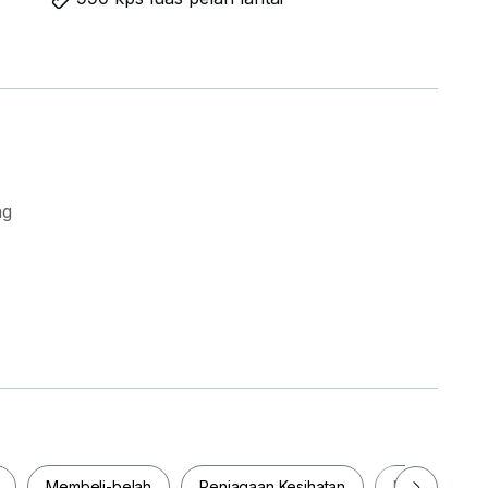
ng
Membeli-belah
Penjagaan Kesihatan
Makanan & M