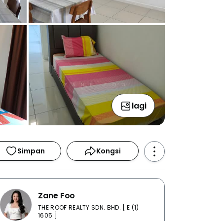
lagi
Simpan
Kongsi
Zane Foo
THE ROOF REALTY SDN. BHD. [ E (1)
1605 ]