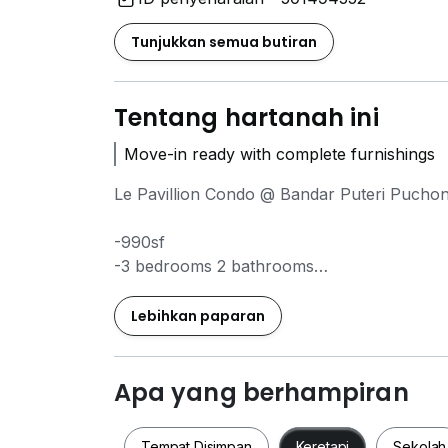
Tunjukkan semua butiran
Tentang hartanah ini
Move-in ready with complete furnishings
Le Pavillion Condo @ Bandar Puteri Pucho
-990sf
-3 bedrooms 2 bathrooms
-Fully Furnished
-2 CarPark
Lebihkan paparan
-Rental RM2500
Available for immediate occupancy
Apa yang berhampiran
欢迎预约看房 For viewing, please contact
Tempat Disimpan
Keretapi
Sekolah