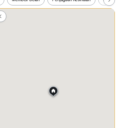
ah
Membeli-belah
Penjagaan Kesihatan
Makanan &