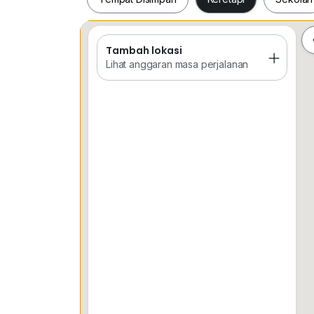
Zane
0*****
| REN 77967
THE ROOF REALTY
Tambah lokasi
Tempat Disimpan
Keretapi
Sekol
Lihat anggaran masa perjalanan