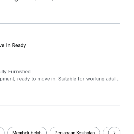
ove In Ready
lly Furnished
opment, ready to move in. Suitable for working adults
Membeli-belah
Penjagaan Kesihatan
Makanan & M