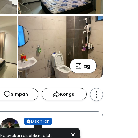
lagi
Simpan
Kongsi
Disahkan
Joshua Yeoh
Kelayakan disahkan oleh
UPLAND REALTY (M) SDN BHD [ E