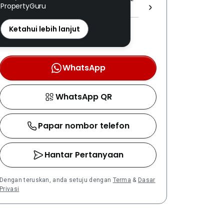
PropertyGuru
(1) 2116 ]
REN: 39662 disahkan
Ketahui lebih lanjut
Nombor berdaftar LPEPH
disahkan melalui OTP
WhatsApp
WhatsApp QR
Papar nombor telefon
Hantar Pertanyaan
Dengan teruskan, anda setuju dengan
Terma
&
Dasar
Privasi