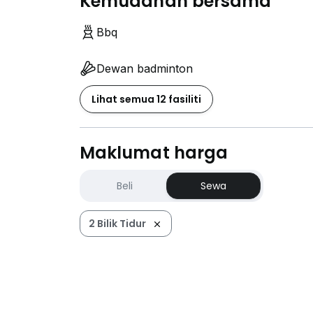
Kemudahan bersama
Bbq
Dewan badminton
Lihat semua 12 fasiliti
Maklumat harga
Beli
Sewa
2 Bilik Tidur