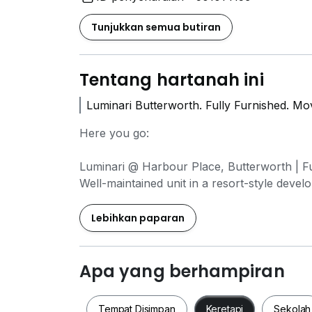
Tunjukkan semua butiran
Tentang hartanah ini
Luminari Butterworth. Fully Furnished. M
Here you go:
Luminari @ Harbour Place, Butterworth | Fu
Well-maintained unit in a resort-style devel
or couples.
Lebihkan paparan
2 Bedrooms 2 Bathrooms
Fully Furnished
950 sqft
Apa yang berhampiran
1 Covered Car Park
Bright & well-ventilated
Tempat Disimpan
Keretapi
Sekolah