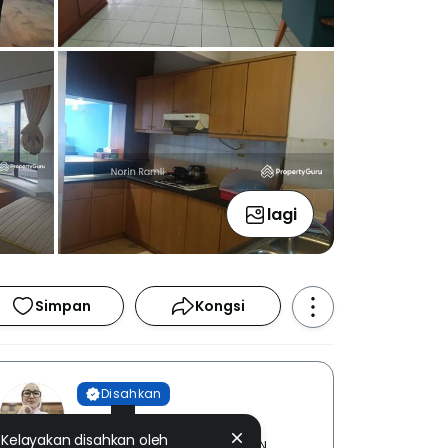
lagi
Simpan
Kongsi
Disahkan
Norin Ramli
Kelayakan disahkan oleh
AZMI REAL ESTATE AGENCY SDN.