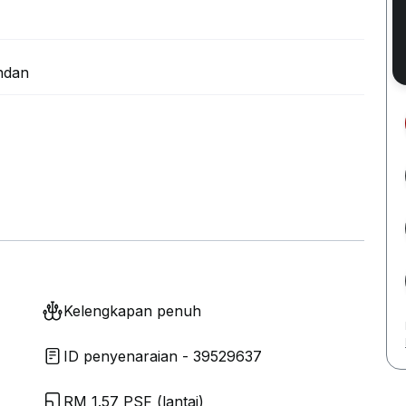
ndan
Kelengkapan penuh
ID penyenaraian - 39529637
RM 1.57 PSF (lantai)