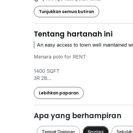
Tunjukkan semua butiran
Tentang hartanah ini
An easy access to town well maintained wit
Menara polo for RENT
1400 SQFT
3R 2B
WELL MAINTAINED BUILDING
CLEAN ENVIROMENT
Lebihkan paparan
1 PARKING
EASY ACCESS TO TOWN
Apa yang berhampiran
FOR VIEWING PLS CONTACT:
Tempat Disimpan
Keretapi
Sekolah