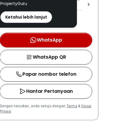
PropertyGuru
BHD. [ E (1) 2072 ]
REN: 74634 disahkan
Ketahui lebih lanjut
Nombor berdaftar LPEPH
disahkan melalui OTP
WhatsApp
WhatsApp QR
Papar nombor telefon
Hantar Pertanyaan
Dengan teruskan, anda setuju dengan
Terma
&
Dasar
Privasi