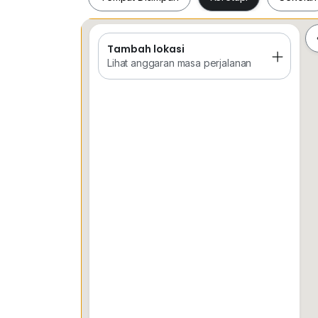
NORIN | REN17934
0*****
AZMI ESTATE AGENCY SDN BHD
Tambah lokasi
Tempat Disimpan
Keretapi
Sekol
Lihat anggaran masa perjalanan