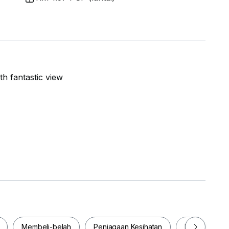
h fantastic view
Membeli-belah
Penjagaan Kesihatan
Makanan & M