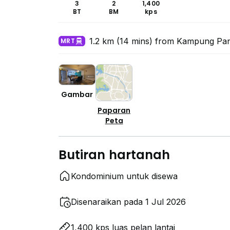
3
2
1,400
BT
BM
kps
1.2 km (14 mins) from Kampung Pa
MRT
Gambar
Paparan
Peta
Butiran hartanah
Kondominium untuk disewa
Disenaraikan pada 1 Jul 2026
1,400 kps luas pelan lantai