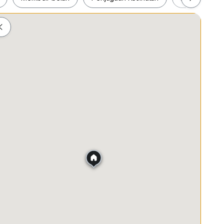
ah
Membeli-belah
Penjagaan Kesihatan
Makanan &