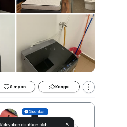
Simpan
Kongsi
Disahkan
Winnie Chau
Kelayakan disahkan oleh
DREAMVEST REALTY SDN. BHD. [ E