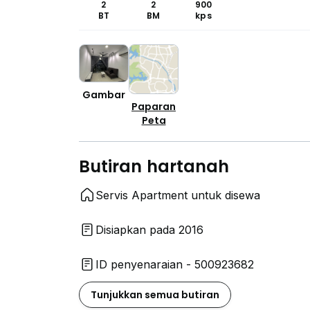
2
2
900
BT
BM
kps
Gambar
Paparan
Peta
Butiran hartanah
Servis Apartment untuk disewa
Disiapkan pada 2016
ID penyenaraian - 500923682
Tunjukkan semua butiran