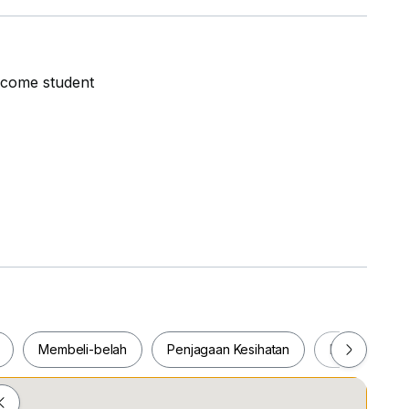
come student
ntre
Membeli-belah
Penjagaan Kesihatan
Makanan & M