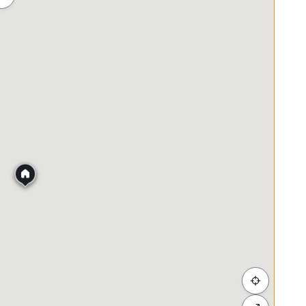
ah
Membeli-belah
Penjagaan Kesihatan
Makanan &