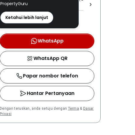
PropertyGuru
(1) 1634 ]
REN: 43705 disahkan
Ketahui lebih lanjut
Nombor berdaftar LPEPH
disahkan melalui OTP
WhatsApp
WhatsApp QR
Papar nombor telefon
Hantar Pertanyaan
Dengan teruskan, anda setuju dengan
Terma
&
Dasar
Privasi