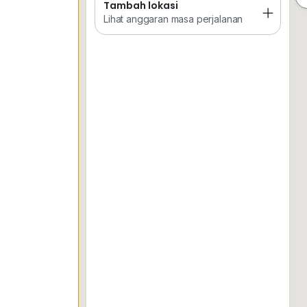
Tambah lokasi
Tempat Disimpan
Keretapi
Sekol
Lihat anggaran masa perjalanan