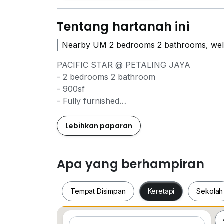
Tentang hartanah ini
Nearby UM 2 bedrooms 2 bathrooms, wel
PACIFIC STAR @ PETALING JAYA
- 2 bedrooms 2 bathroom
- 900sf
- Fully furnished
- Ready to move in
- Walking distance to Jaya One shopping ce
Lebihkan paparan
Apa yang berhampiran
Tempat Disimpan
Keretapi
Sekolah