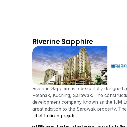
Riverine Sapphire
Riverine Sapphire is a beautifully designed
Petanak, Kuching, Sarawak. The constructi
development company known as the IJM Lan
great addition to the Sarawak property. The 
ideal from an investment perspective. Riverin
Lihat butiran projek
development offers many great facilities an