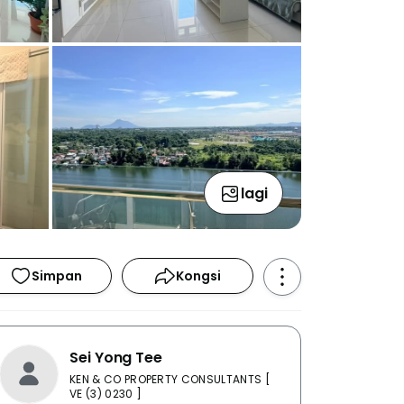
lagi
Simpan
Kongsi
Sei Yong Tee
KEN & CO PROPERTY CONSULTANTS [
VE (3) 0230 ]