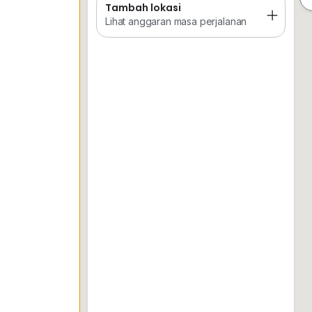
Tambah lokasi
Tempat Disimpan
Keretapi
Sekol
Lihat anggaran masa perjalanan