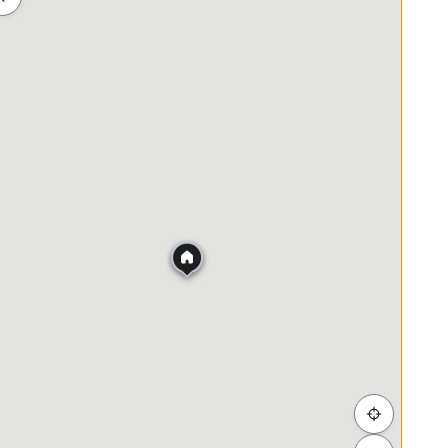
ah
Membeli-belah
Penjagaan Kesihatan
Makanan &