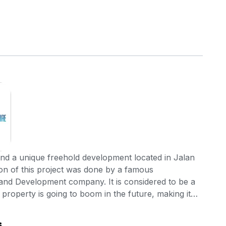
 and a unique freehold development located in Jalan
on of this project was done by a famous
d Development company. It is considered to be a
property is going to boom in the future, making it
e Sapphire is indeed a great place to live in. The
d features that the residents of many new