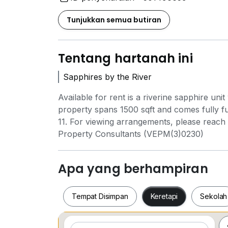
Tunjukkan semua butiran
Tentang hartanah ini
Sapphires by the River
Available for rent is a riverine sapphire u
property spans 1500 sqft and comes fully fu
11. For viewing arrangements, please reach out to 𝐁𝐢
Property Consultants (VEPM(3)0230)
Apa yang berhampiran
Tempat Disimpan
Keretapi
Sekolah