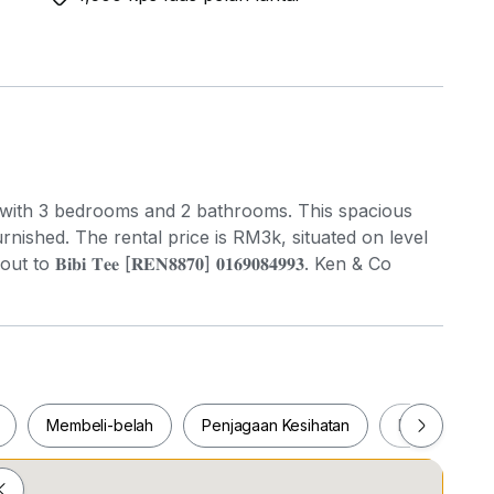
nit with 3 bedrooms and 2 bathrooms. This spacious
rnished. The rental price is RM3k, situated on level
𝐛𝐢 𝐓𝐞𝐞 [𝐑𝐄𝐍𝟖𝟖𝟕𝟎] 𝟎𝟏𝟔𝟗𝟎𝟖𝟒𝟗𝟗𝟑. Ken & Co
Membeli-belah
Penjagaan Kesihatan
Makanan & M