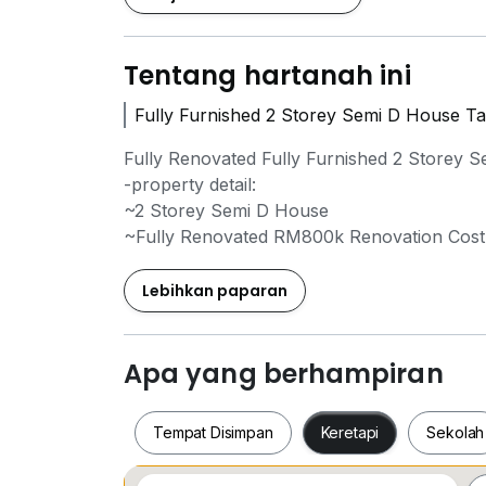
Tentang hartanah ini
Fully Furnished 2 Storey Semi D House Ta
Fully Renovated Fully Furnished 2 Storey S
-property detail:
~2 Storey Semi D House
~Fully Renovated RM800k Renovation Cost
~Complete With Fully Furnished
~Built Up 2508 sqft
Lebihkan paparan
~Land size 3400 sqft
~40x80
Apa yang berhampiran
Please do not hesitate to call for more
information or viewing appointment:
Tempat Disimpan
Keretapi
Sekolah
Desmond Chai REN 30219
Mobile: 016*662*8731 / 017*221*7577