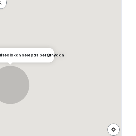
ah
Membeli-belah
Penjagaan Kesihatan
Makanan &
 disediakan selepas pertanyaan