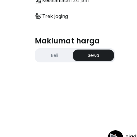
Keselamatan 24 jam
Trek joging
Maklumat harga
Beli
Sewa
Tiad