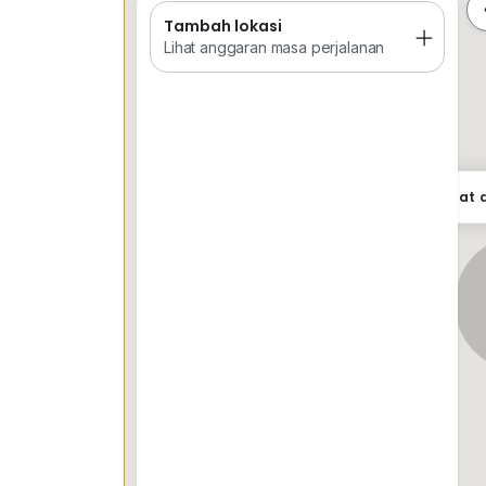
Tambah lokasi
Tempat Disimpan
Keretapi
Sekol
Lihat anggaran masa perjalanan
Lokasi tepat