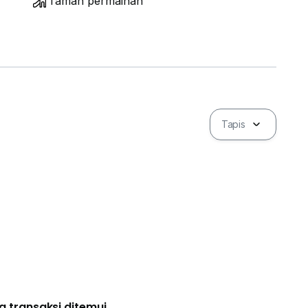
Taman permainan
Tapis
a transaksi ditemui