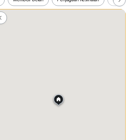
ah
Membeli-belah
Penjagaan Kesihatan
Makanan &