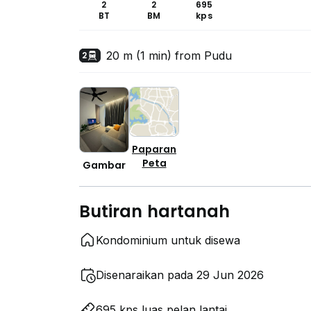
2
2
695
BT
BM
kps
20 m (1 min) from Pudu
2
Paparan
Peta
Gambar
Butiran hartanah
Kondominium untuk disewa
Disenaraikan pada 29 Jun 2026
695 kps luas pelan lantai