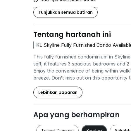
Tunjukkan semua butiran
Tentang hartanah ini
KL Skyline Fully Furnished Condo Availabl
This fully furnished condominium in Skylin
sqft, it features 3 spacious bedrooms and 2 
Enjoy the convenience of being within walk
breeze. Don't miss out on this opportunity to
viewing appointment today.
Lebihkan paparan
Apa yang berhampiran
Tempat Disimpan
Keretapi
Sekolah