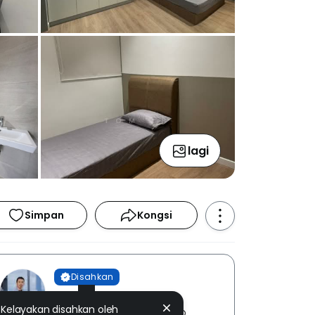
lagi
Simpan
Kongsi
Disahkan
Tom Ip
Kelayakan disahkan oleh
BIG PLUS PROPERTIES SDN. BHD.