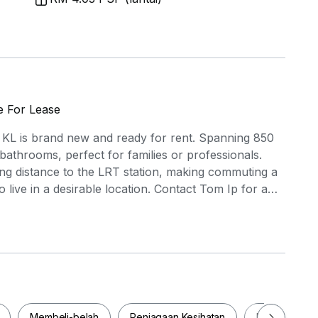
e For Lease
e KL is brand new and ready for rent. Spanning 850
bathrooms, perfect for families or professionals.
ing distance to the LRT station, making commuting a
 live in a desirable location. Contact Tom Ip for a
Membeli-belah
Penjagaan Kesihatan
Makanan & M