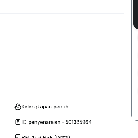
Kelengkapan penuh
ID penyenaraian - 501385964
RM 4.03 PSF (lantai)