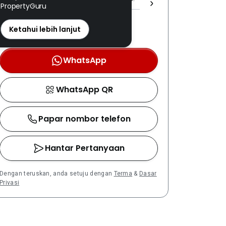
PropertyGuru
REN: 06865 disahkan
Nombor berdaftar LPEPH
Ketahui lebih lanjut
disahkan melalui OTP
WhatsApp
WhatsApp QR
Papar nombor telefon
Hantar Pertanyaan
Dengan teruskan, anda setuju dengan
Terma
&
Dasar
Privasi