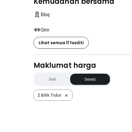
Kemudahan bersama
Bbq
Gim
Lihat semua 11 fasiliti
Maklumat harga
Beli
Sewa
2 Bilik Tidur