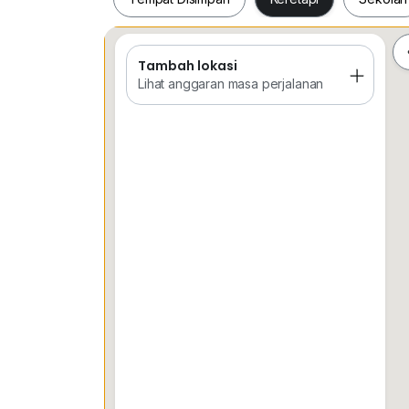
Tambah lokasi
Tempat Disimpan
Keretapi
Sekol
Lihat anggaran masa perjalanan