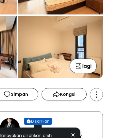
lagi
Simpan
Kongsi
Disahkan
Jimmi Low
Kelayakan disahkan oleh
PROPNEX REALTY SDN BHD [ E (1)