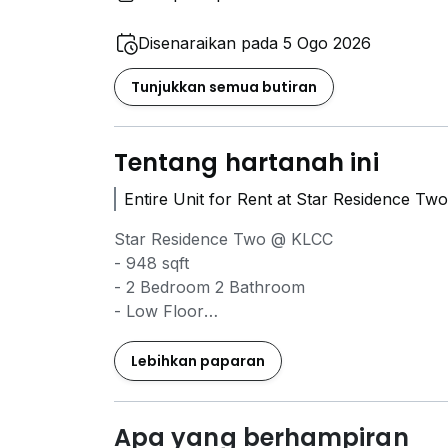
Disenaraikan pada 5 Ogo 2026
Tunjukkan semua butiran
Tentang hartanah ini
Entire Unit for Rent at Star Residence Two
Star Residence Two @ KLCC
- 948 sqft
- 2 Bedroom 2 Bathroom
- Low Floor
- Fully Furnished
- Rental RM 7000 (negotiable)
Lebihkan paparan
Owner are welcome listing. Kindly contact f
KLCC Focus Team
Apa yang berhampiran