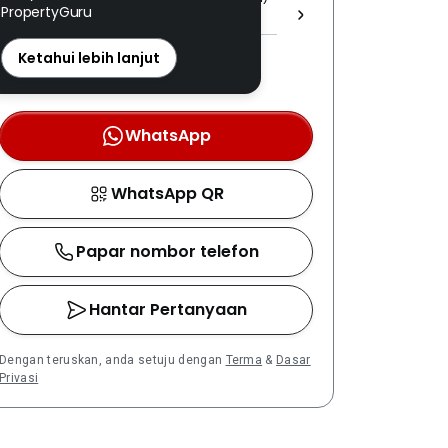
PropertyGuru
1800 ]
REN: 32270 disahkan
Ketahui lebih lanjut
Nombor berdaftar LPEPH
disahkan melalui OTP
WhatsApp
WhatsApp QR
Papar nombor telefon
Hantar Pertanyaan
Dengan teruskan, anda setuju dengan
Terma
&
Dasar
Privasi