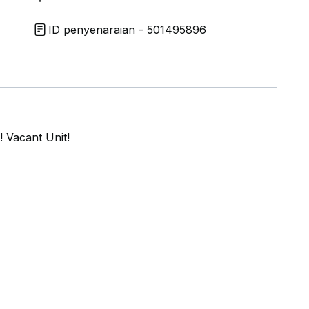
ID penyenaraian - 501495896
! Vacant Unit!
or viewing appointment.