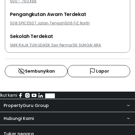
500 - 750 kps
Pengangkutan Awam Terdekat
S08 SPICE
S07 Jalan Tengah
S06 FIZ North
Sekolah Terdekat
SMK RAJA TUN UDA
SK Seri Permai
SK SUNGAI ARA
Sembunyikan
Lapor
Ikut kami
PropertyGuru Group
Hubungi Kami
Tentang kita
Bilik Berita
Produk kami
Tukar negara