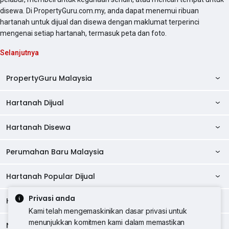
disewa. Di PropertyGuru.com.my, anda dapat menemui ribuan
hartanah untuk dijual dan disewa dengan maklumat terperinci
mengenai setiap hartanah, termasuk peta dan foto.
Selanjutnya
PropertyGuru Malaysia
Hartanah Dijual
AskGuru
Panduan Hartanah
Hartanah Disewa
Kondo Dijual
Ulasan Projek
Pangsapuri Dijual
Perumahan Baru Malaysia
Kondo Disewa
Direktori Kondo
Rumah Teres Dijual
Pangsapuri Disewa
Hartanah Popular Dijual
Perumahan Baru di Johor
Direktori Ejen
Rumah Berkembar Dijual
Bilik Disewa
Perumahan Baru di Kuala Lumpur
Privasi anda
Alat Pinjaman Rumah
Hartanah Disewa
Hartanah Dijual di Kuala Lumpur
Banglo Dijual
Bilik Disewa di Pulau Pinang
Rumah Teres Disewa
Kami telah mengemaskinikan dasar privasi untuk
Perumahan Baru di Penang
Hartanah Komersial
Hartanah Dijual di Pulau Pinang
menunjukkan komitmen kami dalam memastikan
Tanah Kediaman Dijual
Negeri Popular
Bilik Disewa di Kuala Lumpur
Hartanah Disewa di Kuala Lumpur
Rumah Berkembar Disewa