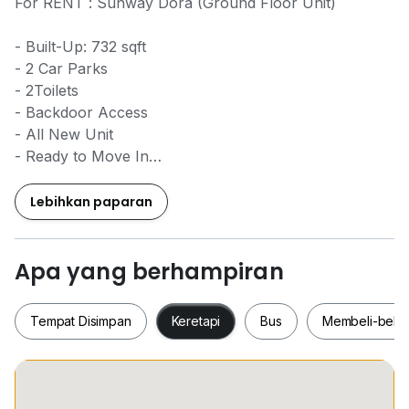
For RENT : Sunway Dora (Ground Floor Unit)
- Built-Up: 732 sqft
- 2 Car Parks
- 2Toilets
- Backdoor Access
- All New Unit
- Ready to Move In
- Ground Floor Unit
Lebihkan paparan
For Rent : RM 4,000 / month
WhatsApp or Call for Viewing Arrangement
Apa yang berhampiran
Chua - 0_1_2_4_3_0_1_1_3_3
Tempat Disimpan
Keretapi
Bus
Membeli-bela
Tempat Disimpan
Keretapi
Bus
Membeli-be