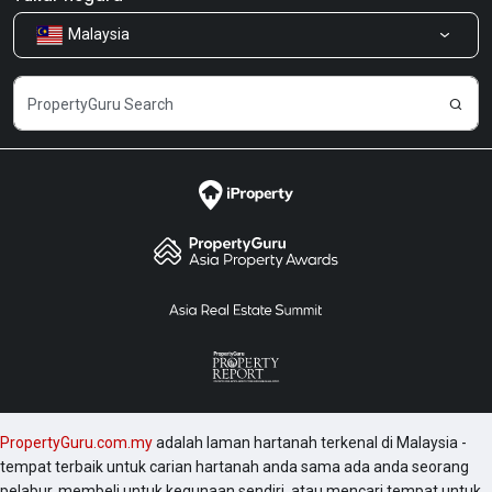
Malaysia
Kongsi Maklum Balas
Kerjaya
PropertyGuru.com.my
adalah laman hartanah terkenal di Malaysia -
tempat terbaik untuk carian hartanah anda sama ada anda seorang
pelabur, membeli untuk kegunaan sendiri, atau mencari tempat untuk