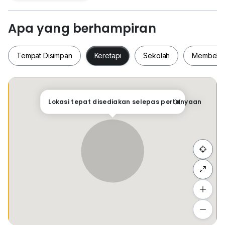
Partial furnished（4 aircon，1 heater）
Unblock View
其他家具可以和屋主谈
Apa yang berhampiran
Rental : 2700 negotiable
Tempat Disimpan
Keretapi
Sekolah
Membeli-
If interested, please contact Joan Tong O1O-5O8
8868 for viewing.
Tempat Disimpan
Keretapi
Sekolah
Membel
Lokasi tepat disediakan selepas pertanyaan
Sembunyi senarai
Tambah lokasi
Lihat anggaran masa perjalanan