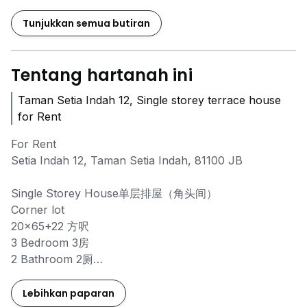
Tunjukkan semua butiran
Tentang hartanah ini
Taman Setia Indah 12, Single storey terrace house
for Rent
For Rent
Setia Indah 12, Taman Setia Indah, 81100 JB
Single Storey House单层排屋（角头间）
Corner lot
20x65+22 方呎
3 Bedroom 3房
2 Bathroom 2厕
Facing North
Gate&Guarded
Lebihkan paparan