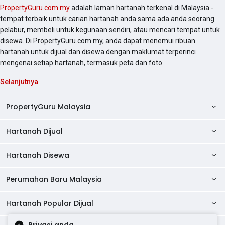
PropertyGuru.com.my
adalah laman hartanah terkenal di Malaysia -
tempat terbaik untuk carian hartanah anda sama ada anda seorang
pelabur, membeli untuk kegunaan sendiri, atau mencari tempat untuk
disewa. Di PropertyGuru.com.my, anda dapat menemui ribuan
hartanah untuk dijual dan disewa dengan maklumat terperinci
mengenai setiap hartanah, termasuk peta dan foto.
Selanjutnya
PropertyGuru Malaysia
Hartanah Dijual
AskGuru
Panduan Hartanah
Hartanah Disewa
Kondo Dijual
Ulasan Projek
Pangsapuri Dijual
Perumahan Baru Malaysia
Kondo Disewa
Direktori Kondo
Rumah Teres Dijual
Pangsapuri Disewa
Hartanah Popular Dijual
Perumahan Baru di Johor
Direktori Ejen
Rumah Berkembar Dijual
Bilik Disewa
Perumahan Baru di Kuala Lumpur
Alat Pinjaman Rumah