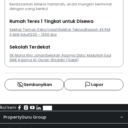
Berdasarkan kriteria hartanah, anda mungkin berminat
dengan yang berikut
Rumah Teres 1 Tingkat untuk Disewa
Sekitar Taman Setia Indah
Sekitar Tebrau
Bawah 4K RM
3 bilik tidur
1200 - 1500 kps
Sekolah Terdekat
SK Mohd Khir Johari
Sekolah Agama Dato' Abdullah Esa
SMK Agama Al-Quran Waddin (Sabk)
Sembunyikan
Lapor
Ikut kami
PropertyGuru Group