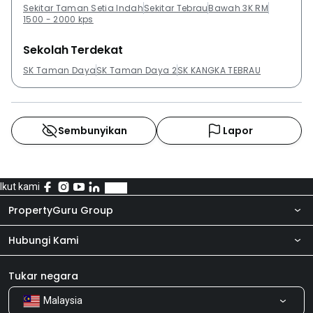
Sekitar Taman Setia Indah
Sekitar Tebrau
Bawah 3K RM
1500 - 2000 kps
Sekolah Terdekat
SK Taman Daya
SK Taman Daya 2
SK KANGKA TEBRAU
Sembunyikan
Lapor
Ikut kami
PropertyGuru Group
Hubungi Kami
Tentang kita
Bilik Berita
Produk kami
Tukar negara
Malaysia
Kongsi Maklum Balas
Kerjaya