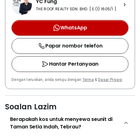
YC Fung
THE ROOF REALTY SDN. BHD. [ E (1) 1605/1 ]
WhatsApp
Papar nombor telefon
Hantar Pertanyaan
Dengan teruskan, anda setuju dengan
Terma
&
Dasar Privasi
Soalan Lazim
Berapakah kos untuk menyewa seunit di
Taman Setia Indah, Tebrau?