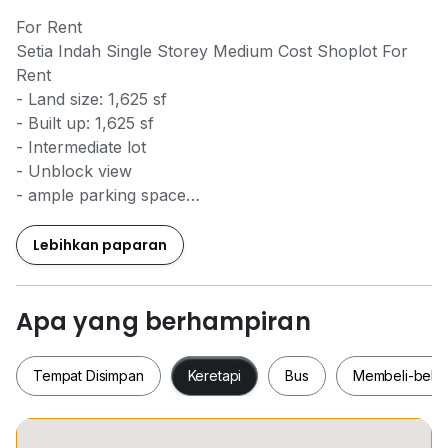
For Rent
Setia Indah Single Storey Medium Cost Shoplot For
Rent
- Land size: 1,625 sf
- Built up: 1,625 sf
- Intermediate lot
- Unblock view
- ample parking space
- easy lorry access
Lebihkan paparan
Monthly Rental RM2,300
Remark:
Apa yang berhampiran
- Bigger than other intermediate lot
- Upgrade power supply to 3 phase
Tempat Disimpan
Keretapi
Bus
Membeli-bela
YC Fung
0*****