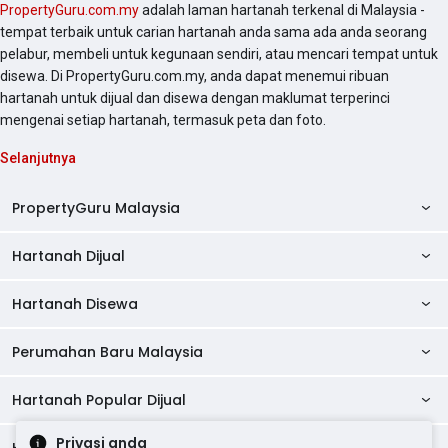
PropertyGuru.com.my
adalah laman hartanah terkenal di Malaysia -
tempat terbaik untuk carian hartanah anda sama ada anda seorang
pelabur, membeli untuk kegunaan sendiri, atau mencari tempat untuk
disewa. Di PropertyGuru.com.my, anda dapat menemui ribuan
hartanah untuk dijual dan disewa dengan maklumat terperinci
mengenai setiap hartanah, termasuk peta dan foto.
Selanjutnya
PropertyGuru Malaysia
Hartanah Dijual
AskGuru
Panduan Hartanah
Hartanah Disewa
Kondo Dijual
Ulasan Projek
Pangsapuri Dijual
Perumahan Baru Malaysia
Kondo Disewa
Direktori Kondo
Rumah Teres Dijual
Pangsapuri Disewa
Hartanah Popular Dijual
Perumahan Baru di Johor
Direktori Ejen
Rumah Berkembar Dijual
Bilik Disewa
Perumahan Baru di Kuala Lumpur
Privasi anda
Alat Pinjaman Rumah