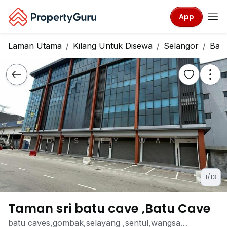
App
Laman Utama
Kilang Untuk Disewa
Selangor
Bat
1/13
Taman sri batu cave ,Batu Cave
batu caves,gombak,selayang ,sentul,wangsa