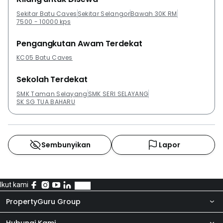
Sekitar Batu Caves
Sekitar Selangor
Bawah 30K RM
7500 - 10000 kps
Pengangkutan Awam Terdekat
KC05 Batu Caves
Sekolah Terdekat
SMK Taman Selayang
SMK SERI SELAYANG
SK SG TUA BAHARU
Sembunyikan
Lapor
Ikut kami
PropertyGuru Group