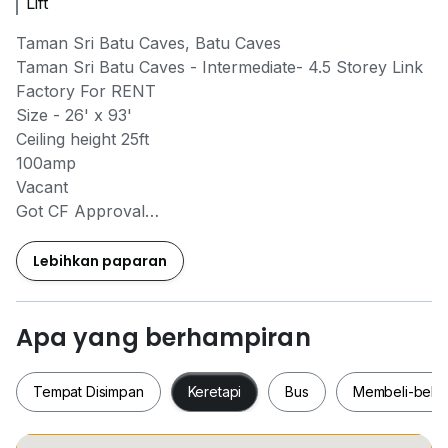
Lift
Taman Sri Batu Caves, Batu Caves
Taman Sri Batu Caves - Intermediate- 4.5 Storey Link
Factory For RENT
Size - 26' x 93'
Ceiling height 25ft
100amp
Vacant
Got CF Approval
For Rent - RM22k
Lebihkan paparan
Interested? Contact me now for viewing & secure
your unit early!
有兴趣？立即PM我预约参观，抢占先机！
Apa yang berhampiran
Desley Wan
0*****
REN 22062 | Focus estate Agency
Tempat Disimpan
Keretapi
Bus
Membeli-bela
Onwer Are Welcome to Lease your Property Here
欢迎Owner委托产业 | Commercial & Industrial 专注团队