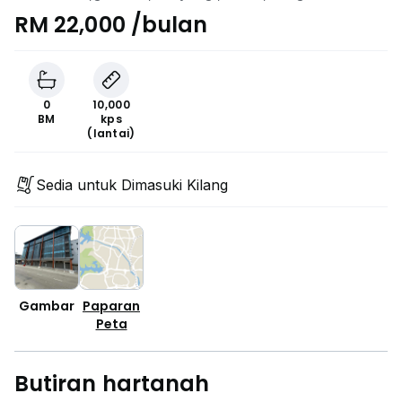
maju,Kepong, Batu Caves, Selangor
RM 22,000 /bulan
0
10,000
BM
kps
(lantai)
Sedia untuk Dimasuki Kilang
Gambar
Paparan
Peta
Butiran hartanah