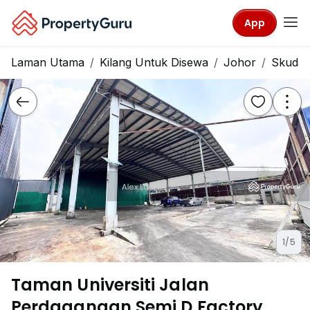
App
Laman Utama
Kilang Untuk Disewa
Johor
Skudai
1/5
Taman Universiti Jalan
Perdagangan Semi D Factory