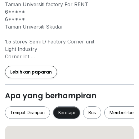
Taman Universiti factory For RENT
6*****
6*****
Taman Universiti Skudai
1.5 storey Semi D Factory Corner unit
Light Industry
Corner lot
Land size 11,000sqft
Build up 7,040sqft Open Shade
Lebihkan paparan
Power 300Amp
Ceiling height middle 35 feet beside 25 feet
Located at Taman Universiti, Jalan Perdagangan
Apa yang berhampiran
RENTAL PRICE RM 11,500
Tempat Disimpan
Keretapi
Bus
Membeli-bela
0*****
Alex Looi REN17287
0*****
Viola Cheng REN71364