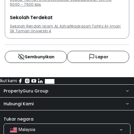
5000 - 7500 kps
Sekolah Terdekat
Sekolah Rendah Islam AL Azhar
Madrasah Tahfiz Al-Iman
SK Taman Universiti 4
Sembunyikan
Lapor
Ikut kami
PropertyGuru Group
Hubungi Kami
Tentang kita
Bilik Berita
Produk kami
Tukar negara
Malaysia
Kongsi Maklum Balas
Kerjaya