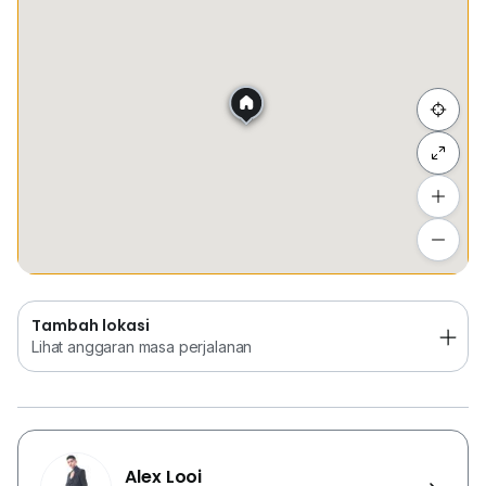
Tempat Disimpan
Keretapi
Bus
Membeli-be
欢迎屋主们委托产业予我们出租或出售，Welcome Owner
Appoint Us To Sell Or Rent Your Properties
专业租售工业与商业房产，Specialist Sale Rent
Commercial And Industrial Property
Sembunyi senarai
欢迎联系询问更多房产资讯，Welcome Call For More
Property Advice
Tambah lokasi
Lihat anggaran masa perjalanan
Tambah lokasi
Lihat anggaran masa perjalanan
Alex Looi