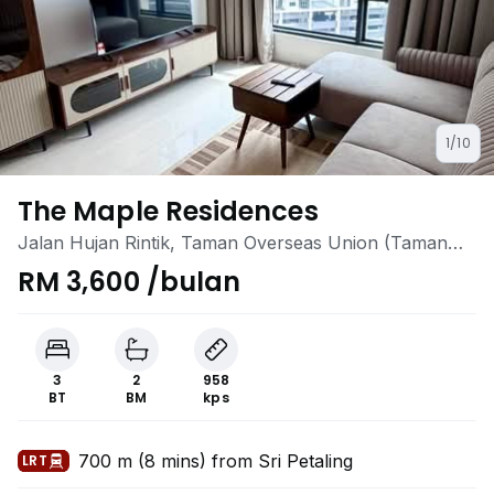
1/10
The Maple Residences
Jalan Hujan Rintik, Taman Overseas Union (Taman
Oug), Jalan Klang Lama (Old Klang Road), Kuala
RM 3,600 /bulan
Lumpur
3
2
958
BT
BM
kps
700 m (8 mins) from Sri Petaling
LRT