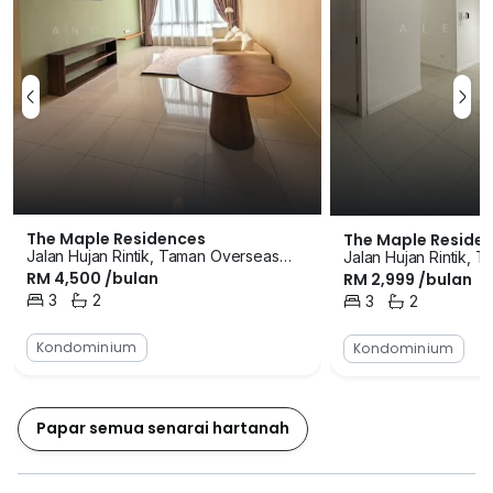
The Maple Residences
The Maple Reside
Jalan Hujan Rintik, Taman Overseas
Jalan Hujan Rintik, 
RM 4,500 /bulan
RM 2,999 /bulan
Union (Taman Oug), Jalan Klang Lama
Union (Taman Oug), 
(Old Klang Road), Kuala Lumpur
3
2
(Old Klang Road), K
3
2
Bilik Tidur
Bilik Mandi
Bilik Tidur
Bilik Mandi
Kondominium
Kondominium
Papar semua senarai hartanah