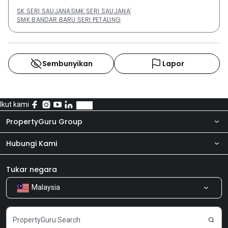
SK SERI SAUJANA
SMK SERI SAUJANA
SMK BANDAR BARU SERI PETALING
Sembunyikan
Lapor
Ikut kami
PropertyGuru Group
Hubungi Kami
Tentang kita
Bilik Berita
Produk kami
Tukar negara
Malaysia
Kongsi Maklum Balas
Kerjaya