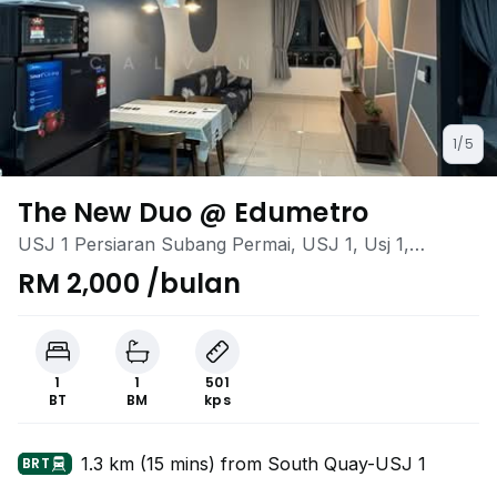
1/5
The New Duo @ Edumetro
USJ 1 Persiaran Subang Permai, USJ 1, Usj 1,
Subang Jaya, Selangor
RM 2,000 /bulan
1
1
501
BT
BM
kps
1.3 km (15 mins) from South Quay-USJ 1
BRT