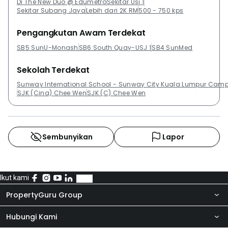
Di The New Duo @ Edumetro
Sekitar Usj 1
Sekitar Subang Jaya
Lebih dari 2K RM
500 - 750 kps
Pengangkutan Awam Terdekat
SB5 SunU-Monash
SB6 South Quay-USJ 1
SB4 SunMed
Sekolah Terdekat
Sunway International School - Sunway City Kuala Lumpur Cam
SJK (Cina) Chee Wen
SJK (C) Chee Wen
Sembunyikan
Lapor
Ikut kami
PropertyGuru Group
Hubungi Kami
Tentang kita