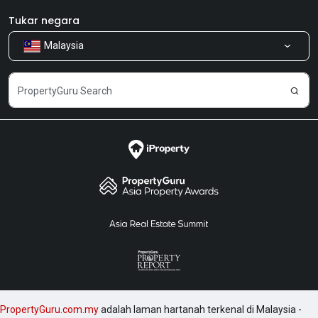
Bilik Berita
Produk kami
Tukar negara
Malaysia
Kongsi Maklum Balas
Kerjaya
PropertyGuru.com.my
adalah laman hartanah terkenal di Malaysia -