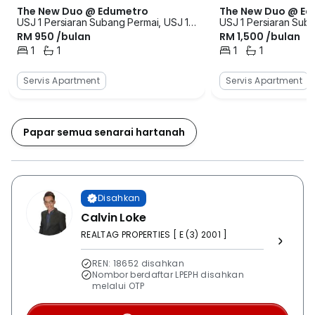
The New Duo @ Edumetro
The New Duo @ Ed
USJ 1 Persiaran Subang Permai, USJ 1,
USJ 1 Persiaran Suba
RM 950 /bulan
RM 1,500 /bulan
Usj 1, Subang Jaya, Selangor
Usj 1, Subang Jaya, 
1
1
1
1
Bilik Tidur
Bilik Mandi
Bilik Tidur
Bilik Mandi
Servis Apartment
Servis Apartment
Papar semua senarai hartanah
Disahkan
Calvin Loke
REALTAG PROPERTIES [ E (3) 2001 ]
REN: 18652 disahkan
Nombor berdaftar LPEPH disahkan
melalui OTP