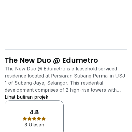
The New Duo @ Edumetro
The New Duo @ Edumetro is a leasehold serviced
residence located at Persiaran Subang Permai in USJ
1 of Subang Jaya, Selangor. This residential
development comprises of 2 high-rise towers with
Tower A contains 174 units while Tower B 242 units.
Lihat butiran projek
The units' sizes ranging from 668 sq.ft. to 993 sq.ft.
This development has retail mall under its residential
4.8
towers, providing convenient to its residents. Aside
3 Ulasan
from that, The New Duo @ Edumetro is equip with