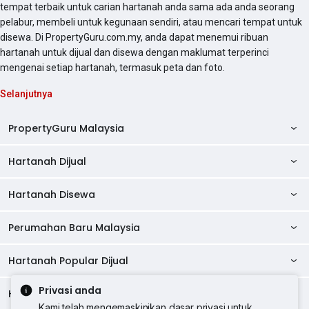
tempat terbaik untuk carian hartanah anda sama ada anda seorang
pelabur, membeli untuk kegunaan sendiri, atau mencari tempat untuk
disewa. Di PropertyGuru.com.my, anda dapat menemui ribuan
hartanah untuk dijual dan disewa dengan maklumat terperinci
mengenai setiap hartanah, termasuk peta dan foto.
Selanjutnya
PropertyGuru Malaysia
Hartanah Dijual
AskGuru
Panduan Hartanah
Hartanah Disewa
Kondo Dijual
Ulasan Projek
Pangsapuri Dijual
Perumahan Baru Malaysia
Kondo Disewa
Direktori Kondo
Rumah Teres Dijual
Pangsapuri Disewa
Hartanah Popular Dijual
Perumahan Baru di Johor
Direktori Ejen
Rumah Berkembar Dijual
Bilik Disewa
Perumahan Baru di Kuala Lumpur
Privasi anda
Alat Pinjaman Rumah
Hartanah Disewa
Hartanah Dijual di Kuala Lumpur
Banglo Dijual
Bilik Disewa di Pulau Pinang
Rumah Teres Disewa
Kami telah mengemaskinikan dasar privasi untuk