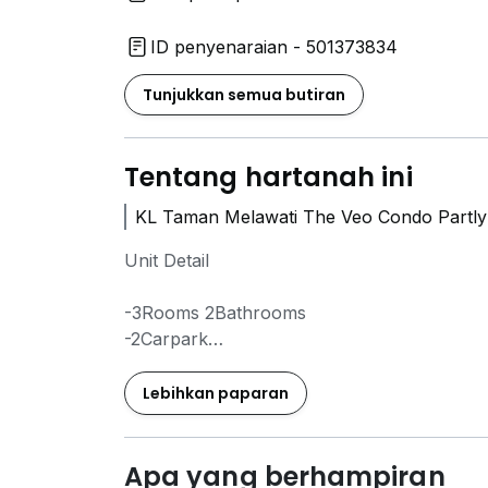
ID penyenaraian - 501373834
Tunjukkan semua butiran
Tentang hartanah ini
KL Taman Melawati The Veo Condo Partly 
Unit Detail
-3Rooms 2Bathrooms
-2Carpark
-1442Sqft
-Partly Furnished
Lebihkan paparan
-Kitchen Cabinet
-Built In Wardrobe
-Washing Machine and Dryer
Apa yang berhampiran