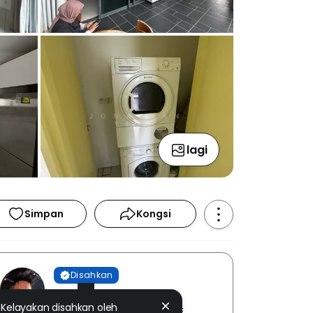
lagi
Simpan
Kongsi
Disahkan
Jonathan Yeoh
Kelayakan disahkan oleh
THE ROOF REALTY SDN. BHD. [ E