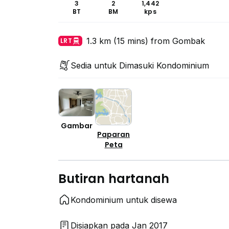
3
2
1,442
BT
BM
kps
1.3 km (15 mins) from Gombak
LRT
Sedia untuk Dimasuki Kondominium
Gambar
Paparan
Peta
Butiran hartanah
Kondominium untuk disewa
Disiapkan pada Jan 2017