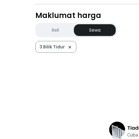
Maklumat harga
Beli
Sewa
3 Bilik Tidur
Tiad
Cuba 