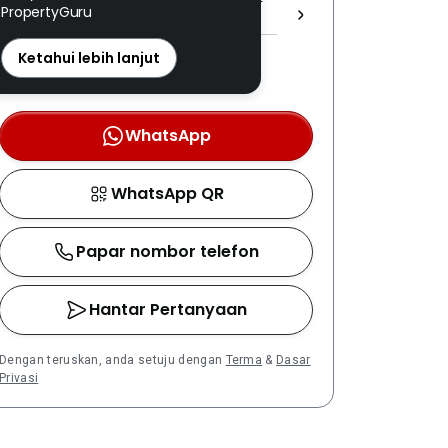
PropertyGuru
(1) 1605/3 ]
REN: 66348 disahkan
Ketahui lebih lanjut
Nombor berdaftar LPEPH
disahkan melalui OTP
WhatsApp
WhatsApp QR
Papar nombor telefon
Hantar Pertanyaan
Dengan teruskan, anda setuju dengan
Terma
&
Dasar
Privasi