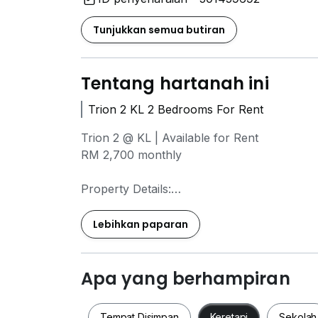
Tunjukkan semua butiran
Tentang hartanah ini
Trion 2 KL 2 Bedrooms For Rent
Trion 2 @ KL | Available for Rent
RM 2,700 monthly
Property Details:
• Build Up: Approximately 660 sqft
• Layout: 2 Bedrooms 1 Bathroom
Lebihkan paparan
• Condition: Fully Furnished
• Wifi available with additional charge upon
Apa yang berhampiran
- Conveniently located near MRT and LRT s
- Close to schools like SJK and SMK for fam
Tempat Disimpan
Keretapi
Sekolah