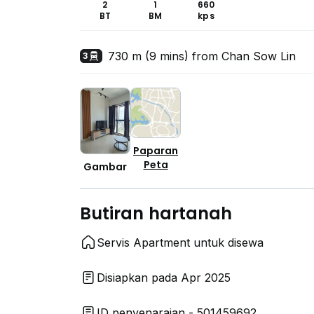
2
1
660
BT
BM
kps
730 m (9 mins) from Chan Sow Lin
3
Paparan
Peta
Gambar
Butiran hartanah
Servis Apartment untuk disewa
Disiapkan pada Apr 2025
ID penyenaraian - 501459692