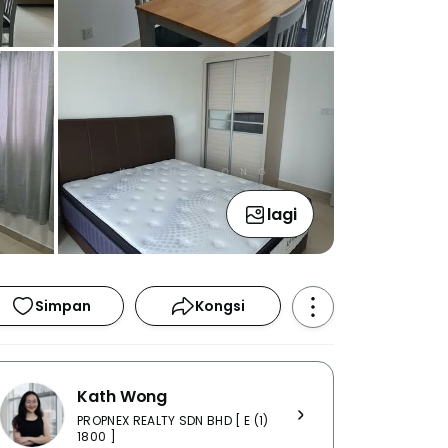
lagi
Simpan
Kongsi
Kath Wong
PROPNEX REALTY SDN BHD [ E (1)
1800 ]