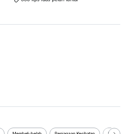
 request
tations for easy commuting
ilies
Membeli-belah
Penjagaan Kesihatan
Makanan & M