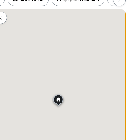
daily needs
ail options
eeking accessibility
ah
Membeli-belah
Penjagaan Kesihatan
Makanan &
tact: