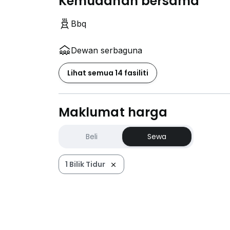
Kemudahan bersama
Bbq
Dewan serbaguna
Lihat semua 14 fasiliti
Maklumat harga
Beli
Sewa
1 Bilik Tidur