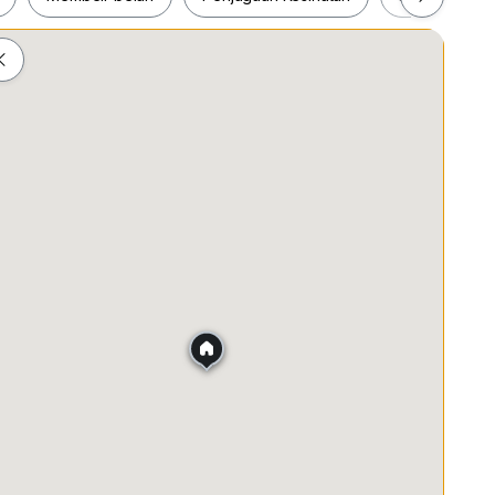
ah
Membeli-belah
Penjagaan Kesihatan
Makanan &