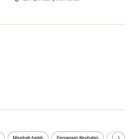
-
Membeli-belah
Penjagaan Kesihatan
Makanan & M