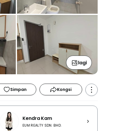
lagi
Simpan
Kongsi
Kendra Kam
EUM REALTY SDN. BHD.