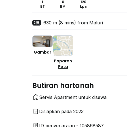
1
0
120
BT
BM
kps
630 m (8 mins) from Maluri
2
Gambar
Paparan
Peta
Butiran hartanah
Servis Apartment untuk disewa
Disiapkan pada 2023
ID penyenaraian - 105868587