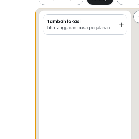
TABLE AND CHAIR
CALL/WHATSAPP Kendra
0*****
Tambah lokasi
Tempat Disimpan
Keretapi
Sekol
Lihat anggaran masa perjalanan