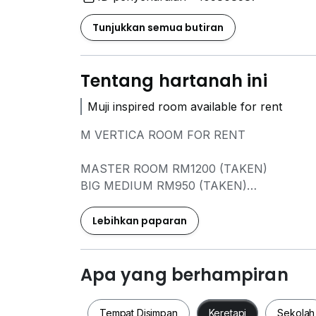
Tunjukkan semua butiran
Tentang hartanah ini
Muji inspired room available for rent
M VERTICA ROOM FOR RENT
MASTER ROOM RM1200 (TAKEN)
BIG MEDIUM RM950 (TAKEN)
MEDIUM ROOM RM850
SMALL ROOM RM700 (TAKEN)
Lebihkan paparan
ROOMS COME FULLY FURNISHED WITH :
DIVAN
Apa yang berhampiran
MATTRESS
WARDROBE
Tempat Disimpan
Keretapi
Sekolah