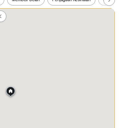
ah
Membeli-belah
Penjagaan Kesihatan
Makanan &
50 storeys)
highrise (4.54 acres)
1155) 0.1.6.3.9.6.9.3.4.4