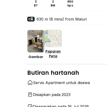
3
2
850
BT
BM
kps
630 m (8 mins) from Maluri
2
Paparan
Peta
Gambar
Butiran hartanah
Servis Apartment untuk disewa
Disiapkan pada 2023
Disenaraikan pada 16 Jul 2026