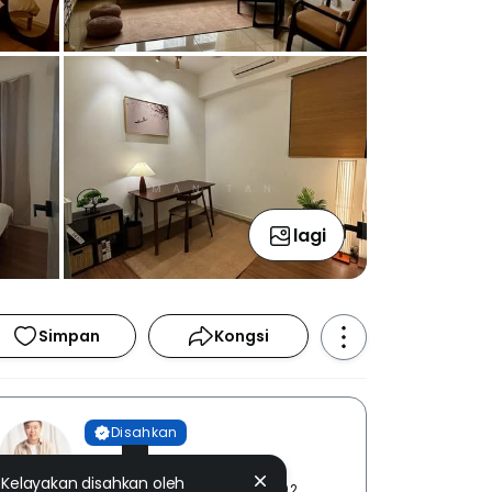
lagi
Simpan
Kongsi
Disahkan
Man Tan
Kelayakan disahkan oleh
IPG REALTY SDN BHD [ E (1) 2002