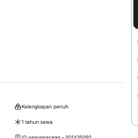
Kelengkapan penuh
1 tahun sewa
ID penyenaraian - 501435092