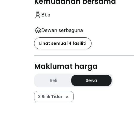
Kemudahan bersama
Bbq
Dewan serbaguna
Lihat semua 14 fasiliti
Maklumat harga
Beli
Sewa
3 Bilik Tidur