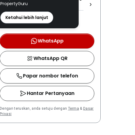
PropertyGuru
]
REN: 11555 disahkan
Ketahui lebih lanjut
Nombor berdaftar LPEPH
disahkan melalui OTP
WhatsApp
WhatsApp QR
Papar nombor telefon
Hantar Pertanyaan
Dengan teruskan, anda setuju dengan
Terma
&
Dasar
Privasi