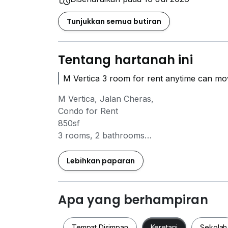
Tunjukkan semua butiran
Tentang hartanah ini
M Vertica 3 room for rent anytime can mov
M Vertica, Jalan Cheras,
Condo for Rent
850sf
3 rooms, 2 bathrooms
Fully furnished
1 carpark
Lebihkan paparan
Rental RM3000
M Vertica, Jalan Cheras, Close to MRT, LRT
Apa yang berhampiran
- 500m Covered Walkway to LRT MRT
- 800m Covered Walkway to Sunway
Tempat Disimpan
Keretapi
Sekolah