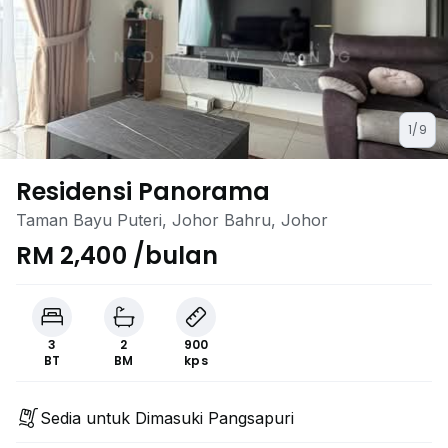
1/9
Residensi Panorama
Taman Bayu Puteri, Johor Bahru, Johor
RM 2,400 /bulan
3
2
900
BT
BM
kps
Sedia untuk Dimasuki Pangsapuri