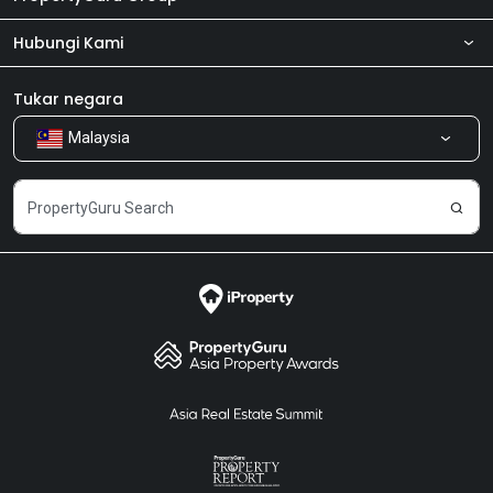
Hubungi Kami
Tentang kita
Bilik Berita
Produk kami
Tukar negara
Malaysia
Kongsi Maklum Balas
Kerjaya