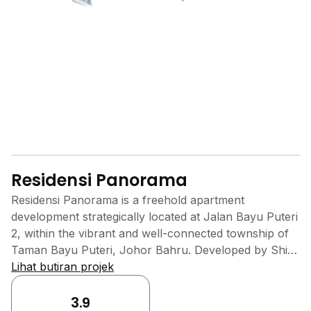
Residensi Panorama
Residensi Panorama is a freehold apartment
development strategically located at Jalan Bayu Puteri
2, within the vibrant and well-connected township of
Taman Bayu Puteri, Johor Bahru. Developed by Shiya
Development Sdn. Bhd., this residential strata property
Lihat butiran projek
comprises a total of 860 units, offering a modern
living experience in a prime location. Residensi
3.9