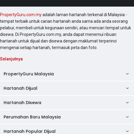
PropertyGuru.com.my
adalah laman hartanah terkenal di Malaysia -
tempat terbaik untuk carian hartanah anda sama ada anda seorang
pelabur, membeli untuk kegunaan sendiri, atau mencari tempat untuk
disewa. Di PropertyGuru.com.my, anda dapat menemui ribuan
hartanah untuk dijual dan disewa dengan maklumat terperinci
mengenai setiap hartanah, termasuk peta dan foto.
Selanjutnya
PropertyGuru Malaysia
Hartanah Dijual
AskGuru
Panduan Hartanah
Hartanah Disewa
Kondo Dijual
Ulasan Projek
Pangsapuri Dijual
Perumahan Baru Malaysia
Kondo Disewa
Direktori Kondo
Rumah Teres Dijual
Pangsapuri Disewa
Hartanah Popular Dijual
Perumahan Baru di Johor
Direktori Ejen