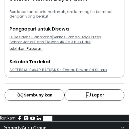
Berdasarkan kriteria hartanah, anda mungkin berminat
dengan yang berikut
Pangsapuri untuk Disewa
Di Residensi Panorama
Sekitar Taman Bayu Puteri
Sekitar Johor Bahru
Bawah 4K RM
3 bilik tidur
Lebihkan Paparan
Sekolah Terdekat
SK TEBRAU BAKAR BATU
SK Sri Tebrau
Dewan Sri Sutera
Sembunyikan
Lapor
Ikut kami
PropertyGuru Group