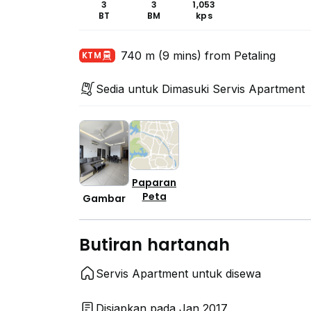
3
3
1,053
BT
BM
kps
740 m (9 mins) from Petaling
KTM
Sedia untuk Dimasuki Servis Apartment
Paparan
Peta
Gambar
Butiran hartanah
Servis Apartment untuk disewa
Disiapkan pada Jan 2017