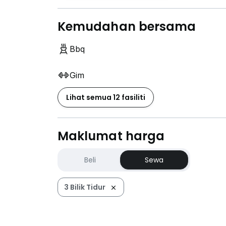
Kemudahan bersama
Bbq
Gim
Lihat semua 12 fasiliti
Maklumat harga
Beli
Sewa
3 Bilik Tidur