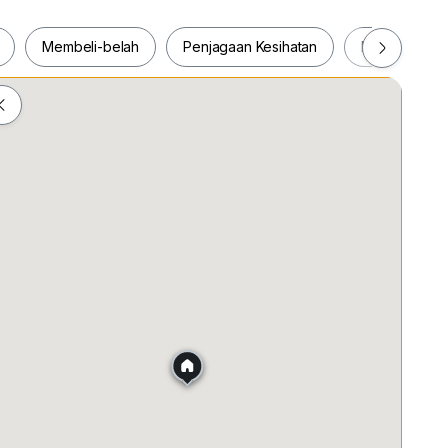
Membeli-belah
Penjagaan Kesihatan
Makanan & M
hedule a viewing appointment.
ah
Membeli-belah
Penjagaan Kesihatan
Makanan &