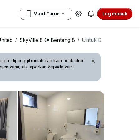
Log masuk
nited
SkyVille 8 @ Benteng 8
Untuk Disewa
mpat dipanggil rumah dan kami tidak akan
ejen kami, sila laporkan kepada kami