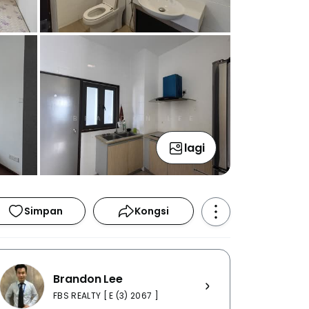
lagi
Simpan
Kongsi
Brandon Lee
FBS REALTY [ E (3) 2067 ]