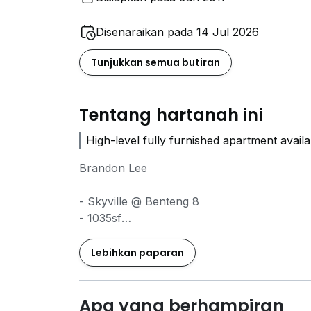
Disenaraikan pada 14 Jul 2026
Tunjukkan semua butiran
Tentang hartanah ini
High-level fully furnished apartment availa
Brandon Lee
- Skyville @ Benteng 8
- 1035sf
- Fully furnished
- 3 bedrooms
Lebihkan paparan
- 3 bathrooms
- 1 carpark
- Rental RM2200
Apa yang berhampiran