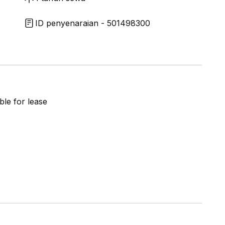
ID penyenaraian - 501498300
ble for lease