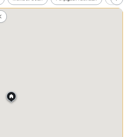
ight Six
ah
Membeli-belah
Penjagaan Kesihatan
Makanan &