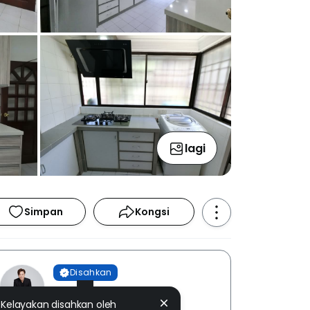
lagi
Simpan
Kongsi
Disahkan
Weng Sern
Kelayakan disahkan oleh
SINCERE REALTY [ E (3) 1505 ]