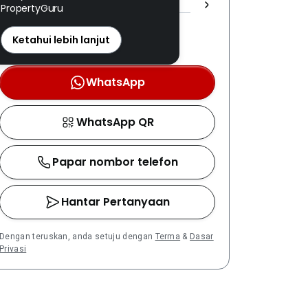
PropertyGuru
REN: 13649 disahkan
Nombor berdaftar LPEPH
Ketahui lebih lanjut
disahkan melalui OTP
WhatsApp
WhatsApp QR
Papar nombor telefon
Hantar Pertanyaan
Dengan teruskan, anda setuju dengan
Terma
&
Dasar
Privasi