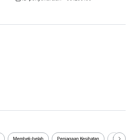
ut may not fully represent its current condition.
ct -
Membeli-belah
Penjagaan Kesihatan
Makanan & M