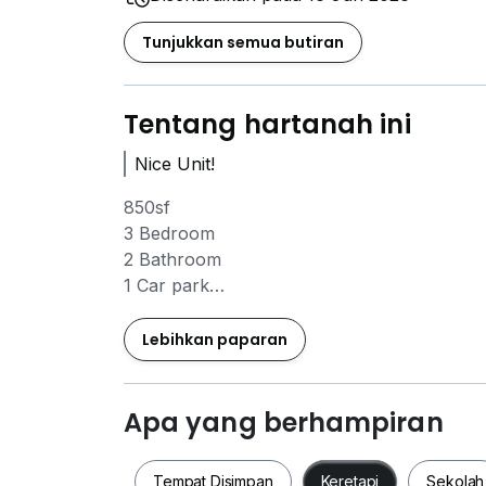
Tunjukkan semua butiran
Tentang hartanah ini
Nice Unit!
850sf
3 Bedroom
2 Bathroom
1 Car park
Fully Renovated & Furnished
Lebihkan paparan
*Disclaimer: Photos is the actual property b
Viewing is recommended for accuracy.
Apa yang berhampiran
For this high demand property kindly conta
Wengsern
Tempat Disimpan
Keretapi
Sekolah