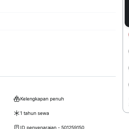
Kelengkapan penuh
1 tahun sewa
ID penyenaraian - 501259150