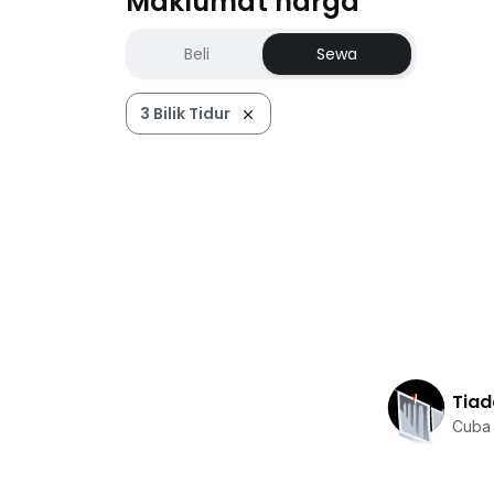
Maklumat harga
Beli
Sewa
3 Bilik Tidur
Tiad
Cuba 