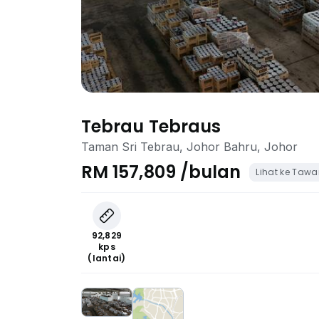
Tebrau Tebraus
Taman Sri Tebrau, Johor Bahru, Johor
RM 157,809 /bulan
Lihat ke Taw
92,829
kps
(lantai)