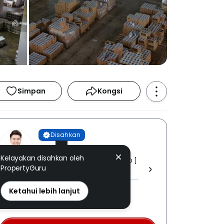
Simpan
Kongsi
Disahkan
Aiden Tang
Kelayakan disahkan oleh
ESPRIT ESTATE AGENT SDN BHD [
PropertyGuru
E (1) 1448/11 ]
REN: 44964 disahkan
Ketahui lebih lanjut
Nombor berdaftar LPEPH
disahkan melalui OTP