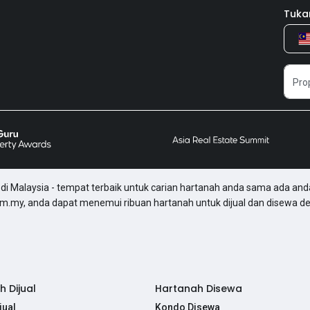
Tuka
di Malaysia - tempat terbaik untuk carian hartanah anda sama ada and
om.my, anda dapat menemui ribuan hartanah untuk dijual dan disewa d
 Dijual
Hartanah Disewa
jual
Kondo Disewa