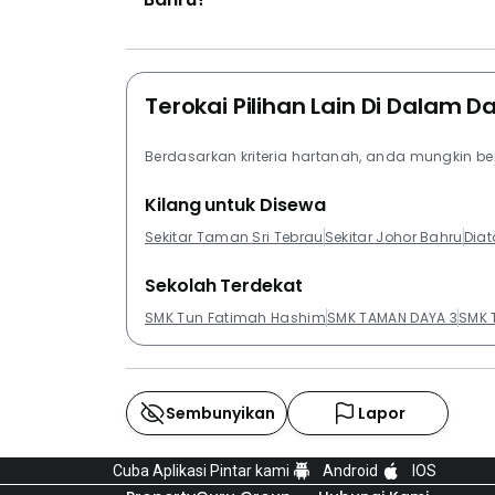
Terokai Pilihan Lain Di Dalam D
Berdasarkan kriteria hartanah, anda mungkin b
Kilang untuk Disewa
Sekitar Taman Sri Tebrau
Sekitar Johor Bahru
Diat
Sekolah Terdekat
SMK Tun Fatimah Hashim
SMK TAMAN DAYA 3
SMK 
Sembunyikan
Lapor
Cuba Aplikasi Pintar kami
Android
IOS