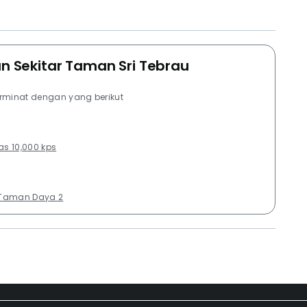
an Sekitar Taman Sri Tebrau
erminat dengan yang berikut
as 10,000 kps
Taman Daya 2