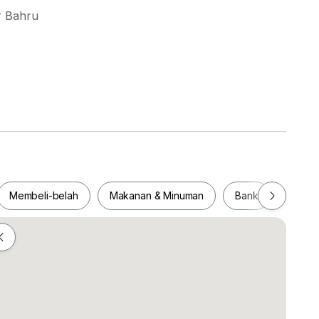
r Bahru
Membeli-belah
Makanan & Minuman
Bank
Pejab
Membeli-belah
Makanan & Minuman
Bank
Pej