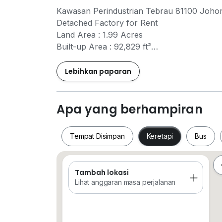
Kawasan Perindustrian Tebrau 81100 Joho
Detached Factory for Rent
Land Area : 1.99 Acres
Built-up Area : 92,829 ft²
Light industrial
Rental: RM1.70psf (RM157,809.30/month)
Lebihkan paparan
Welcome to contact for more info:
Aiden Tang 小陈
Apa yang berhampiran
0*****
www.W*****
Tempat Disimpan
Keretapi
Bus
Tambah lokasi
Tempat Disimpan
Keretapi
Bus
Lihat anggaran masa perjalanan