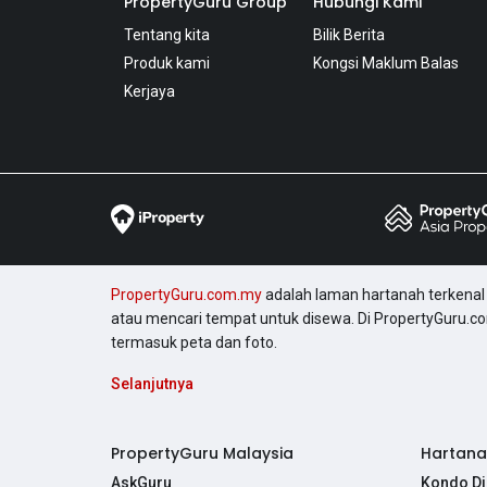
PropertyGuru Group
Hubungi Kami
Tentang kita
Bilik Berita
Produk kami
Kongsi Maklum Balas
Kerjaya
PropertyGuru.com.my
adalah laman hartanah terkenal 
atau mencari tempat untuk disewa. Di PropertyGuru.c
termasuk peta dan foto.
Selanjutnya
PropertyGuru Malaysia
Hartanah
AskGuru
Kondo Di