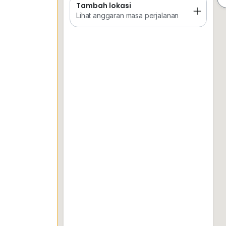
Tambah lokasi
Tempat Disimpan
Keretapi
Sekol
Lihat anggaran masa perjalanan