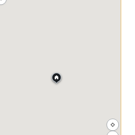
ah
Membeli-belah
Penjagaan Kesihatan
Makanan &