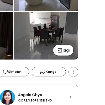
lagi
Simpan
Kongsi
Angela Chye
CID REALTORS SDN BHD