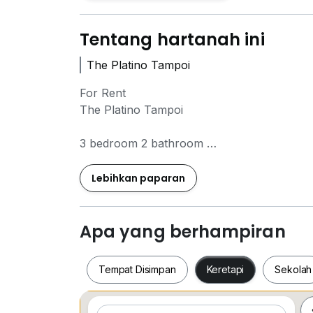
Tentang hartanah ini
The Platino Tampoi
For Rent
The Platino Tampoi
3 bedroom 2 bathroom
Fully furnished
High floor
Lebihkan paparan
1119 sqft
Apa yang berhampiran
Call WhatsApp :
0*****
Tempat Disimpan
Keretapi
Sekolah