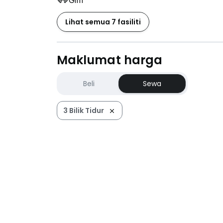
Gim
Lihat semua 7 fasiliti
Maklumat harga
Beli
Sewa
3 Bilik Tidur