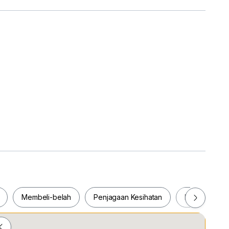
Membeli-belah
Penjagaan Kesihatan
Makanan & M