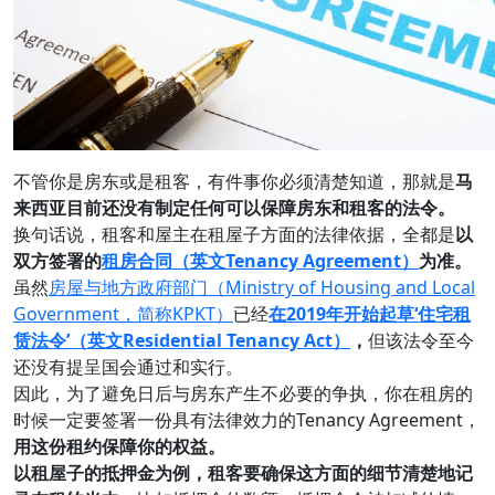
不管你是房东或是租客，有件事你必须清楚知道，那就是
马
来西亚目前还没有制定任何可以保障房东和租客的法令。
换句话说，租客和屋主在租屋子方面的法律依据，全都是
以
双方签署的
租房合同（英文Tenancy Agreement）
为准。
虽然
房屋与地方政府部门（Ministry of Housing and Local
Government，简称KPKT）
已经
在2019年开始起草‘住宅租
赁法令’（英文Residential Tenancy Act）
，
但该法令至今
还没有提呈国会通过和实行。
因此，为了避免日后与房东产生不必要的争执，你在租房的
时候一定要签署一份具有法律效力的Tenancy Agreement，
用这份租约保障你的权益。
以租屋子的抵押金为例，租客要确保这方面的细节清楚地记