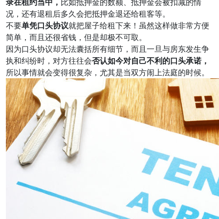
录在租约当中，
比如抵押金的数额、抵押金会被扣减的情
况，还有退租后多久会把抵押金退还给租客等。
不要
单凭口头协议
就把屋子给租下来！虽然这样做非常方便
简单，而且还很省钱，但是却极不可取。
因为口头协议却无法囊括所有细节，而且一旦与房东发生争
执和纠纷时，对方往往会
否认如今对自己不利的口头承诺，
所以事情就会变得很复杂，尤其是当双方闹上法庭的时候。