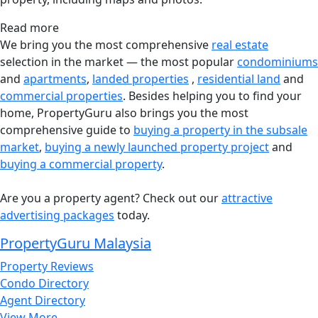
Read more
We bring you the most comprehensive
real estate
selection in the market — the most popular
condominiums
and
apartments
,
landed properties
,
residential land
and
commercial properties
. Besides helping you to find your
home, PropertyGuru also brings you the most
comprehensive guide to
buying a property in the subsale
market
,
buying a newly launched property project
and
buying a commercial property
.
Are you a property agent? Check out our
attractive
advertising packages
today.
PropertyGuru Malaysia
Property Reviews
Condo Directory
Agent Directory
View More