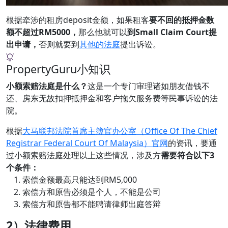
根据牵涉的租房deposit金额，如果租客
要不回的抵押金数
额不超过RM5000，
那么他就可以
到Small Claim Court提
出申请，
否则就要到
其他的法庭
提出诉讼。
PropertyGuru小知识
小额索赔法庭是什么？
这是一个专门审理诸如朋友借钱不
还、房东无故扣押抵押金和客户拖欠服务费等民事诉讼的法
院。
根据
大马联邦法院首席主簿官办公室（Office Of The Chief
Registrar Federal Court Of Malaysia）官网
的资讯，要通
过小额索赔法庭处理以上这些情况，涉及方
需要符合以下3
个条件：
索偿金额最高只能达到RM5,000
索偿方和原告必须是个人，不能是公司
索偿方和原告都不能聘请律师出庭答辩
2）法律费用