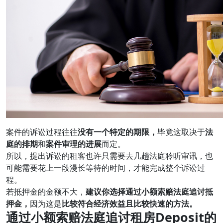
案件的诉讼过程往往
没有一个特定的期限，
毕竟这取决于
法
庭的排期
和
案件审理的进展
而定。
所以，提出诉讼的租客也许只需要去几趟法庭聆听审讯，也
可能需要花上一段漫长等待的时间，才能完成整个诉讼过
程。
若抵押金的金额不大，
建议你选择通过小额索赔法庭追讨抵
押金，
因为这是
比较符合经济效益且比较快速的方法。
通过小额索赔法庭追讨租房Deposit的