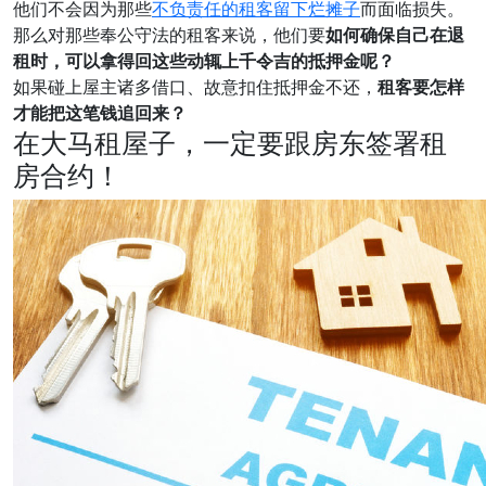
他们不会因为那些
不负责任的租客留下烂摊子
而面临损失。
那么对那些奉公守法的租客来说，他们要
如何确保自己在退
租时，可以拿得回这些动辄上千令吉的抵押金呢？
如果碰上屋主诸多借口、故意扣住抵押金不还，
租客要怎样
才能把这笔钱追回来？
在大马租屋子，一定要跟房东签署租
房合约！