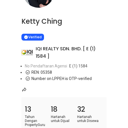
Ketty Ching
Learn more
VERIFIED
Verified
IQI REALTY SDN. BHD. [ E (1)
1584 ]
No Pendaftaran Agensi
E (1) 1584
REN:
05358
Number on LPPEH is OTP-verified
13
18
32
Tahun
Hartanah
Hartanah
Dengan
untuk Dijual
untuk Disewa
PropertyGuru