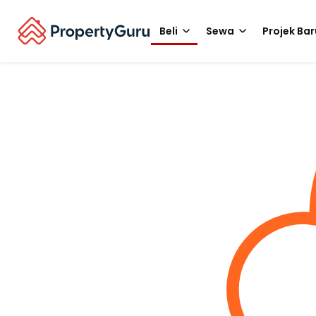
Beli
Sewa
Projek Bar