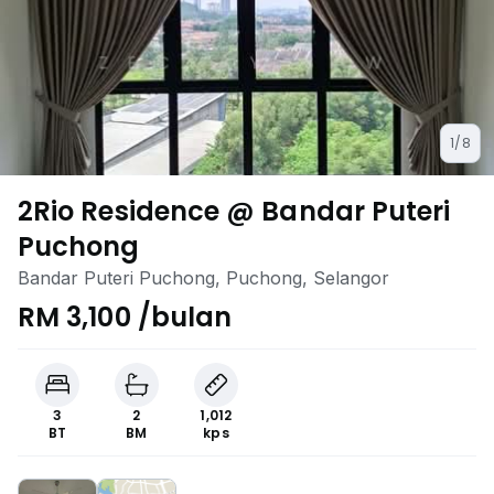
1/8
2Rio Residence @ Bandar Puteri
Puchong
Bandar Puteri Puchong, Puchong, Selangor
RM 3,100 /bulan
3
2
1,012
BT
BM
kps